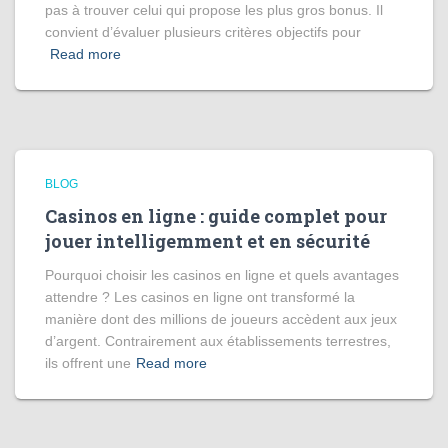
pas à trouver celui qui propose les plus gros bonus. Il
convient d’évaluer plusieurs critères objectifs pour
Read more
BLOG
Casinos en ligne : guide complet pour
jouer intelligemment et en sécurité
Pourquoi choisir les casinos en ligne et quels avantages
attendre ? Les casinos en ligne ont transformé la
manière dont des millions de joueurs accèdent aux jeux
d’argent. Contrairement aux établissements terrestres,
ils offrent une
Read more