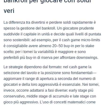
bankroll per giocare con soldi
veri
La differenza tra divertirsi e perdere soldi rapidamente è
spesso la gestione del bankroll. Un giocatore prudente
suddivide il capitale in unità e decide quali livelli di puntata
sono sostenibili: ad esempio, per il cash game micro-limits
è consigliabile avere almeno 20–50 buy-in per lo stake
scelto; per i tornei la variabilità è maggiore e sono
preferibili più buy-in di riserva per affrontare downswings.
Le strategie dipendono dal formato: nel cash game la
selezione del tavolo e la posizione sono fondamentali—
aggiornare il range di apertura a seconda del numero di
giocatori e della loro aggressività è essenziale. Nei tornei,
invece, occorre adattarsi a fasi diverse: early stage più
conservativo, middle stage di accumulo e late stage con
gioco più aggressivo. L’uso di concetti matematici come