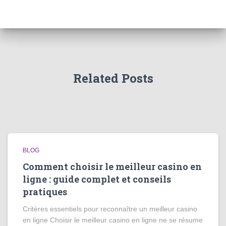
Related Posts
BLOG
Comment choisir le meilleur casino en
ligne : guide complet et conseils
pratiques
Critères essentiels pour reconnaître un meilleur casino
en ligne Choisir le meilleur casino en ligne ne se résume