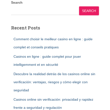
Search
SEARCH
Recent Posts
Comment choisir le meilleur casino en ligne : guide
complet et conseils pratiques
Casinos en ligne : guide complet pour jouer
intelligemment et en sécurité
Descubre la realidad detrás de los casinos online sin
verificación: ventajas, riesgos y cómo elegir con
seguridad
Casinos online sin verificación: privacidad y rapidez
frente a seguridad y regulación