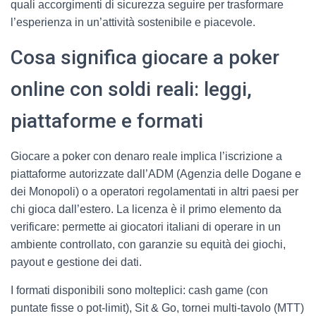
quali accorgimenti di sicurezza seguire per trasformare
l’esperienza in un’attività sostenibile e piacevole.
Cosa significa giocare a poker
online con soldi reali: leggi,
piattaforme e formati
Giocare a poker con denaro reale implica l’iscrizione a
piattaforme autorizzate dall’ADM (Agenzia delle Dogane e
dei Monopoli) o a operatori regolamentati in altri paesi per
chi gioca dall’estero. La licenza è il primo elemento da
verificare: permette ai giocatori italiani di operare in un
ambiente controllato, con garanzie su equità dei giochi,
payout e gestione dei dati.
I formati disponibili sono molteplici: cash game (con
puntate fisse o pot-limit), Sit & Go, tornei multi-tavolo (MTT)