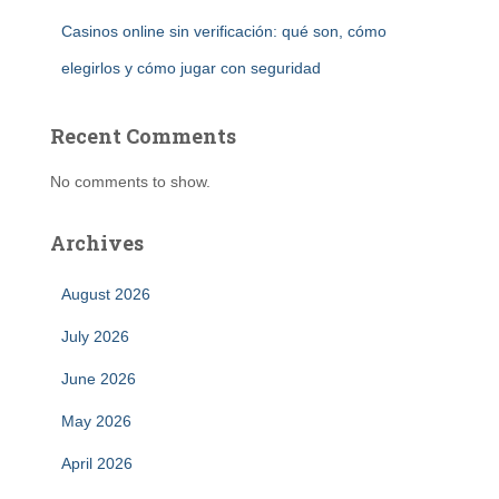
Casinos online sin verificación: qué son, cómo
elegirlos y cómo jugar con seguridad
Recent Comments
No comments to show.
Archives
August 2026
July 2026
June 2026
May 2026
April 2026