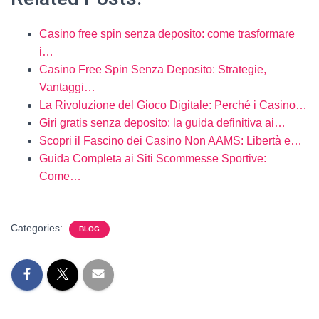
Casino free spin senza deposito: come trasformare
i…
Casino Free Spin Senza Deposito: Strategie,
Vantaggi…
La Rivoluzione del Gioco Digitale: Perché i Casino…
Giri gratis senza deposito: la guida definitiva ai…
Scopri il Fascino dei Casino Non AAMS: Libertà e…
Guida Completa ai Siti Scommesse Sportive:
Come…
Categories:
BLOG