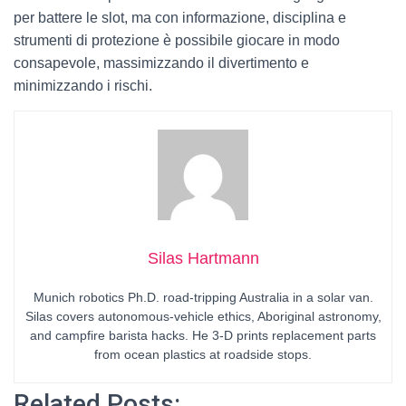
per battere le slot, ma con informazione, disciplina e
strumenti di protezione è possibile giocare in modo
consapevole, massimizzando il divertimento e
minimizzando i rischi.
Silas Hartmann
Munich robotics Ph.D. road-tripping Australia in a solar van.
Silas covers autonomous-vehicle ethics, Aboriginal astronomy,
and campfire barista hacks. He 3-D prints replacement parts
from ocean plastics at roadside stops.
Related Posts: