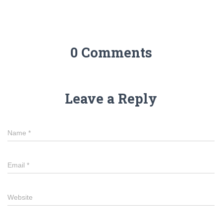
0 Comments
Leave a Reply
Name
*
Email
*
Website