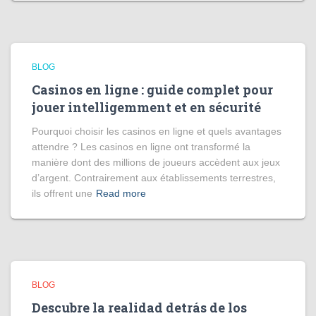
BLOG
Casinos en ligne : guide complet pour
jouer intelligemment et en sécurité
Pourquoi choisir les casinos en ligne et quels avantages
attendre ? Les casinos en ligne ont transformé la
manière dont des millions de joueurs accèdent aux jeux
d’argent. Contrairement aux établissements terrestres,
ils offrent une
Read more
BLOG
Descubre la realidad detrás de los