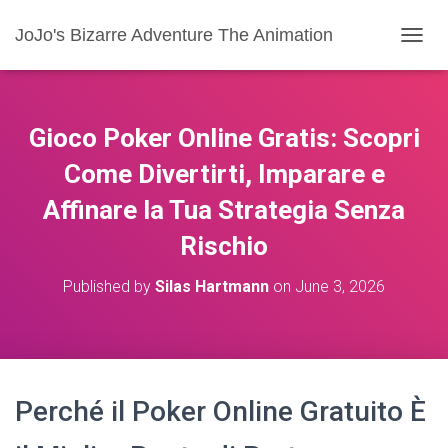
JoJo's Bizarre Adventure The Animation
T
O
G
G
L
Gioco Poker Online Gratis: Scopri
E
N
Come Divertirti, Imparare e
A
Affinare la Tua Strategia Senza
V
I
Rischio
G
A
T
Published by
Silas Hartmann
on
June 3, 2026
I
O
N
Perché il Poker Online Gratuito È