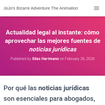
JoJo's Bizarre Adventure The Animation
T
O
G
G
L
Actualidad legal al instante: cómo
E
N
aprovechar las mejores fuentes de
A
noticias jurídicas
V
I
G
Published by
Silas Hartmann
on
February 26, 2026
A
T
I
O
N
Por qué las
noticias jurídicas
son esenciales para abogados,