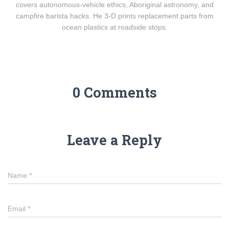
covers autonomous-vehicle ethics, Aboriginal astronomy, and
campfire barista hacks. He 3-D prints replacement parts from
ocean plastics at roadside stops.
0 Comments
Leave a Reply
Name
*
Email
*