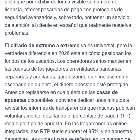
distingue por exhibir de forma visible su número de
licencia, ofrecer pasarelas de pago con protocolos de
seguridad avanzados y, sobre todo, por tener un servicio
de atención al cliente en español que realmente resuelva
problemas.
El
cifrado de extremo a extremo
ya es universal, pero la
verdadera diferencia en 2026 está en cómo gestionan los
fondos de los usuarios. Los operadores serios mantienen
las cuentas de los jugadores en entidades bancarias
separadas y auditadas, garantizando que, incluso en un
escenario de quiebra, el dinero apostado esté protegido.
Antes de registrarse en cualquiera de las
casas de
apuestas
disponibles, conviene dedicar unos minutos a
revisar los informes de transparencia que muchas publican
voluntariamente, detallando el porcentaje de pago (RTP)
medio por tipo de apuesta. En las tragamonedas online
integradas, ese RTP suele superar el 95%, y en apuestas
deportivas, las cuotas justas se reflejan en un margen de