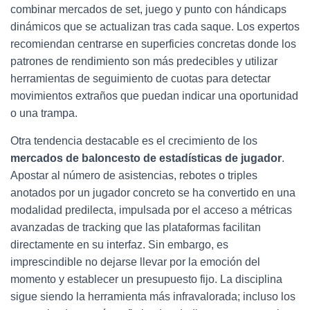
combinar mercados de set, juego y punto con hándicaps
dinámicos que se actualizan tras cada saque. Los expertos
recomiendan centrarse en superficies concretas donde los
patrones de rendimiento son más predecibles y utilizar
herramientas de seguimiento de cuotas para detectar
movimientos extraños que puedan indicar una oportunidad
o una trampa.
Otra tendencia destacable es el crecimiento de los
mercados de baloncesto de estadísticas de jugador
.
Apostar al número de asistencias, rebotes o triples
anotados por un jugador concreto se ha convertido en una
modalidad predilecta, impulsada por el acceso a métricas
avanzadas de tracking que las plataformas facilitan
directamente en su interfaz. Sin embargo, es
imprescindible no dejarse llevar por la emoción del
momento y establecer un presupuesto fijo. La disciplina
sigue siendo la herramienta más infravalorada; incluso los