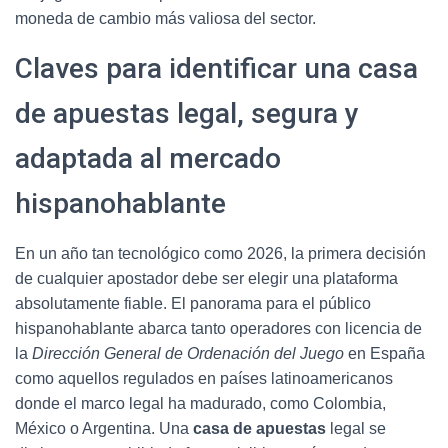
moneda de cambio más valiosa del sector.
Claves para identificar una casa
de apuestas legal, segura y
adaptada al mercado
hispanohablante
En un año tan tecnológico como 2026, la primera decisión
de cualquier apostador debe ser elegir una plataforma
absolutamente fiable. El panorama para el público
hispanohablante abarca tanto operadores con licencia de
la
Dirección General de Ordenación del Juego
en España
como aquellos regulados en países latinoamericanos
donde el marco legal ha madurado, como Colombia,
México o Argentina. Una
casa de apuestas
legal se