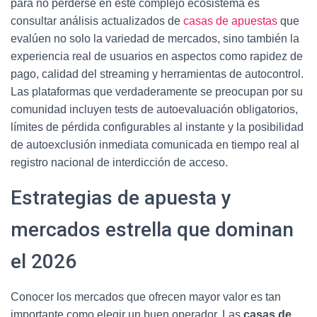
para no perderse en este complejo ecosistema es
consultar análisis actualizados de
casas de apuestas
que
evalúen no solo la variedad de mercados, sino también la
experiencia real de usuarios en aspectos como rapidez de
pago, calidad del streaming y herramientas de autocontrol.
Las plataformas que verdaderamente se preocupan por su
comunidad incluyen tests de autoevaluación obligatorios,
límites de pérdida configurables al instante y la posibilidad
de autoexclusión inmediata comunicada en tiempo real al
registro nacional de interdicción de acceso.
Estrategias de apuesta y
mercados estrella que dominan
el 2026
Conocer los mercados que ofrecen mayor valor es tan
importante como elegir un buen operador. Las
casas de