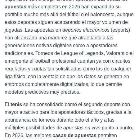
apuestas
más completas en 2026 han expandido su
portfolio mucho más allá del fútbol o el baloncesto, aunque
estos deportes siguen acaparando el mayor volumen de
jugadas. Las apuestas en
deportes electrónicos
(esports)
han alcanzado una madurez que atrae tanto a las
generaciones nativas digitales como a apostadores
tradicionales. Torneos de League of Legends, Valorant o el
emergente eFootball profesional cuentan ya con circuitos
regulados y cuotas tan sofisticadas como las de cualquier
liga física, con la ventaja de que los datos se generan en
entornos completamente digitalizados, lo que permite
modelos predictivos muy precisos.
El
tenis
se ha consolidado como el segundo deporte con
mayor atractivo para los apostadores tácticos, gracias a la
abundancia de torneos durante todo el año y a las
múltiples posibilidades de
apuestas en vivo
punto a punto.
En 2026, las mejores
casas de apuestas
permiten