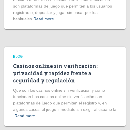
son plataformas de juego que permiten a los usuarios
registrarse, depositar y jugar sin pasar por los
habituales
Read more
BLOG
Casinos online sin verificación:
privacidad y rapidez frente a
seguridad y regulación
Qué son los casinos online sin verificación y cómo
funcionan Los casinos online sin verificación son
plataformas de juego que permiten el registro y, en
algunos casos, el juego inmediato sin exigir al usuario la
Read more