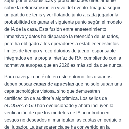
superponer estadísticas y probabilidades directamente
sobre la retransmisión en vivo del evento. Imagina seguir
un partido de tenis y ver flotando junto a cada jugador la
probabilidad de ganar el siguiente punto según el modelo
de IA de la casa. Esta fusión entre entretenimiento
inmersivo y datos ha disparado la retención de usuarios,
pero ha obligado a los operadores a establecer estrictos
límites de tiempo y recordatorios de juego responsable
integrados en la propia interfaz de RA, cumpliendo con la
normativa europea que en 2026 es más sólida que nunca.
Para navegar con éxito en este entorno, los usuarios
deben buscar
casas de apuestas
que no solo suban una
capa tecnológica vistosa, sino que demuestren
certificación de auditoría algorítmica. Los sellos de
eCOGRA
o
GLI
han evolucionado y ahora incluyen la
verificación de que los modelos de IA no introducen
sesgos no deseados ni manipulan las cuotas en perjuicio
del jugador. La transparencia se ha convertido en la