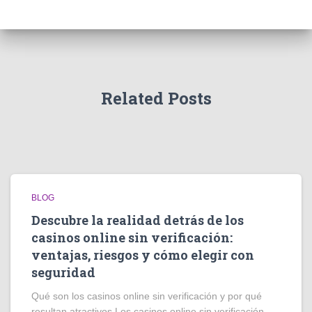
Related Posts
BLOG
Descubre la realidad detrás de los
casinos online sin verificación:
ventajas, riesgos y cómo elegir con
seguridad
Qué son los casinos online sin verificación y por qué
resultan atractivos Los casinos online sin verificación