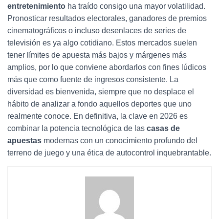
entretenimiento
ha traído consigo una mayor volatilidad.
Pronosticar resultados electorales, ganadores de premios
cinematográficos o incluso desenlaces de series de
televisión es ya algo cotidiano. Estos mercados suelen
tener límites de apuesta más bajos y márgenes más
amplios, por lo que conviene abordarlos con fines lúdicos
más que como fuente de ingresos consistente. La
diversidad es bienvenida, siempre que no desplace el
hábito de analizar a fondo aquellos deportes que uno
realmente conoce. En definitiva, la clave en 2026 es
combinar la potencia tecnológica de las
casas de
apuestas
modernas con un conocimiento profundo del
terreno de juego y una ética de autocontrol inquebrantable.