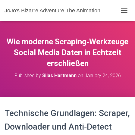
JoJo's Bizarre Adventure The Animation
T
O
G
G
L
Wie moderne Scraping‑Werkzeuge
E
N
Social Media Daten in Echtzeit
A
erschließen
V
I
G
Published by
Silas Hartmann
on
January 24, 2026
A
T
I
O
N
Technische Grundlagen: Scraper,
Downloader und Anti‑Detect