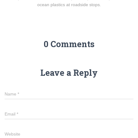
ocean plastics at roadside stops.
0 Comments
Leave a Reply
Name
*
Email
*
Website