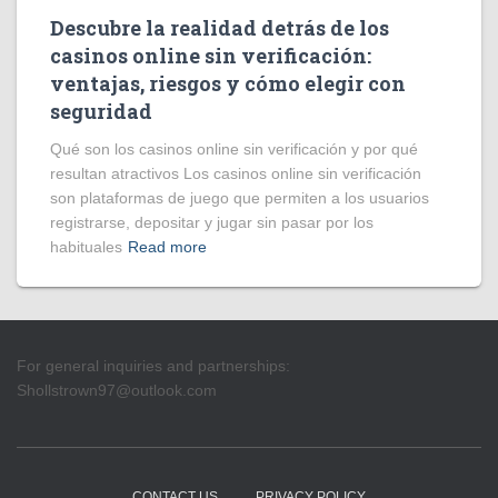
Descubre la realidad detrás de los
casinos online sin verificación:
ventajas, riesgos y cómo elegir con
seguridad
Qué son los casinos online sin verificación y por qué
resultan atractivos Los casinos online sin verificación
son plataformas de juego que permiten a los usuarios
registrarse, depositar y jugar sin pasar por los
habituales
Read more
For general inquiries and partnerships:
Shollstrown97@outlook.com
CONTACT US
PRIVACY POLICY