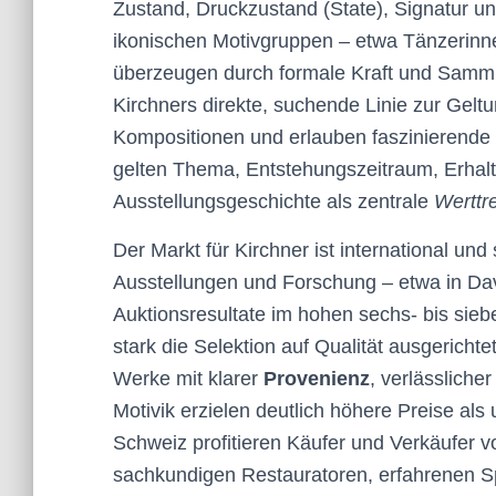
Zustand, Druckzustand (State), Signatur u
ikonischen Motivgruppen – etwa Tänzerinn
überzeugen durch formale Kraft und Samml
Kirchners direkte, suchende Linie zur Gelt
Kompositionen und erlauben faszinierende
gelten Thema, Entstehungszeitraum, Erhal
Ausstellungsgeschichte als zentrale
Werttr
Der Markt für Kirchner ist international un
Ausstellungen und Forschung – etwa in Dav
Auktionsresultate im hohen sechs- bis sieb
stark die Selektion auf Qualität ausgerichtet 
Werke mit klarer
Provenienz
, verlässliche
Motivik erzielen deutlich höhere Preise al
Schweiz profitieren Käufer und Verkäufer v
sachkundigen Restauratoren, erfahrenen S