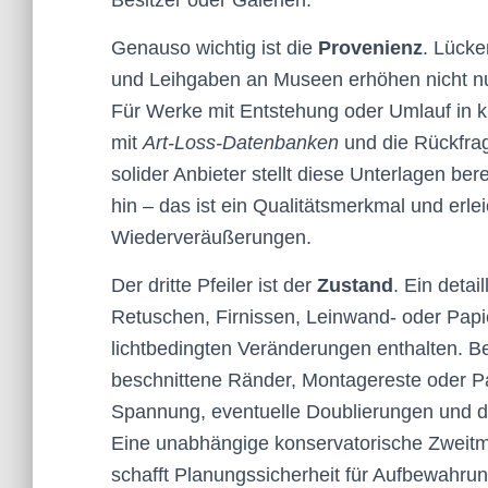
Besitzer oder Galerien.
Genauso wichtig ist die
Provenienz
. Lücke
und Leihgaben an Museen erhöhen nicht nur
Für Werke mit Entstehung oder Umlauf in kr
mit
Art-Loss-Datenbanken
und die Rückfrag
solider Anbieter stellt diese Unterlagen ber
hin – das ist ein Qualitätsmerkmal und erle
Wiederveräußerungen.
Der dritte Pfeiler ist der
Zustand
. Ein detai
Retuschen, Firnissen, Leinwand- oder Papie
lichtbedingten Veränderungen enthalten. Be
beschnittene Ränder, Montagereste oder Pa
Spannung, eventuelle Doublierungen und di
Eine unabhängige konservatorische Zweitme
schafft Planungssicherheit für Aufbewahr