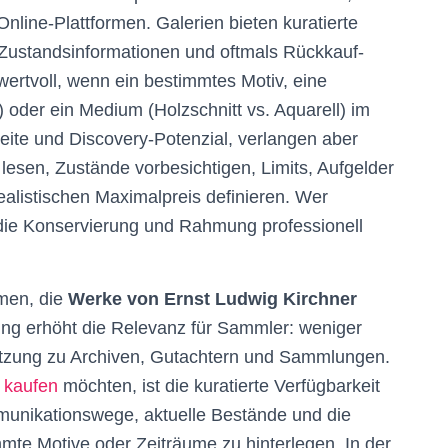
Online-Plattformen. Galerien bieten kuratierte
 Zustandsinformationen und oftmals Rückkauf-
ertvoll, wenn ein bestimmtes Motiv, eine
 oder ein Medium (Holzschnitt vs. Aquarell) im
eite und Discovery-Potenzial, verlangen aber
lesen, Zustände vorbesichtigen, Limits, Aufgelder
alistischen Maximalpreis definieren. Wer
g die Konservierung und Rahmung professionell
rmen, die
Werke von Ernst Ludwig Kirchner
ung erhöht die Relevanz für Sammler: weniger
netzung zu Archiven, Gutachtern und Sammlungen.
 kaufen
möchten, ist die kuratierte Verfügbarkeit
mmunikationswege, aktuelle Bestände und die
mmte Motive oder Zeiträume zu hinterlegen. In der