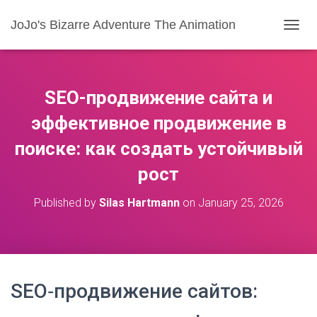
JoJo's Bizarre Adventure The Animation
T
O
G
G
L
SEO-продвижение сайта и
E
N
эффективное продвижение в
A
поиске: как создать устойчивый
V
I
рост
G
A
T
Published by
Silas Hartmann
on
January 25, 2026
I
O
N
SEO‑продвижение сайтов: