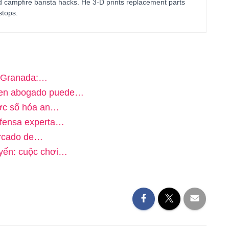
d campfire barista hacks. He 3-D prints replacement parts
stops.
n Granada:…
uen abogado puede…
ược số hóa an…
efensa experta…
ercado de…
uyến: cuộc chơi…