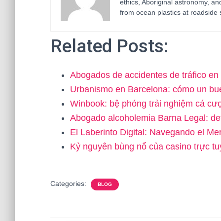
ethics, Aboriginal astronomy, an
from ocean plastics at roadside 
Related Posts:
Abogados de accidentes de tráfico e
Urbanismo en Barcelona: cómo un b
Winbook: bệ phóng trải nghiệm cá c
Abogado alcoholemia Barna Legal: d
El Laberinto Digital: Navegando el M
Kỷ nguyên bùng nổ của casino trực t
Categories:
BLOG