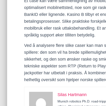
Et case kan være sammenligning av mobilop
optimalisert mobilnettsted, noe som gir raske
BankID eller lignende. Kasino B tilbyr et en
betalingsprosesser. Slike praktiske forskjell
mobilbruk eller rask uttaksbehandling. Et 
språklig support øker tilliten betydelig.
Ved å analysere flere slike caser kan man se
spillere: den som vil ha brede spillemulighet
sikkerhet, og den som ønsker raske og smidi
tekniske aspekter som RTP (Return to Player
jackpotter har utbetalt i praksis. Å kombine
helhetlig
oversikt
som hjelper norske spillere
Silas Hartmann
Munich robotics Ph.D. road-tripp