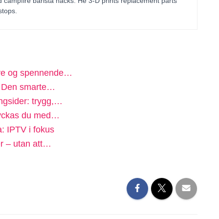
d campfire barista hacks. He 3-D prints replacement parts
stops.
Nye og spennende…
er: Den smarte…
gsider: trygg,…
 lyckas du med…
: IPTV i fokus
er – utan att…