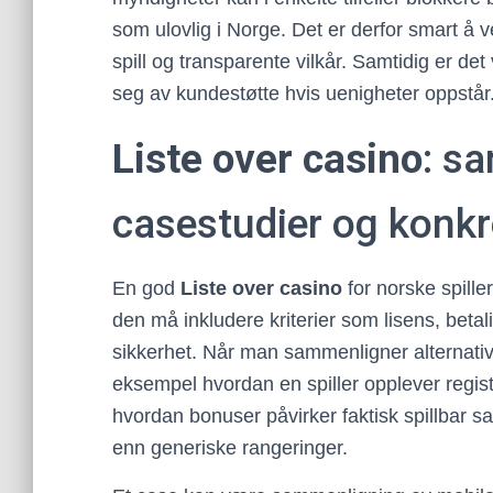
som ulovlig i Norge. Det er derfor smart å ve
spill og transparente vilkår. Samtidig er det 
seg av kundestøtte hvis uenigheter oppstår
Liste over casino
: s
casestudier og konk
En god
Liste over casino
for norske spille
den må inkludere kriterier som lisens, betal
sikkerhet. Når man sammenligner alternativer
eksempel hvordan en spiller opplever registr
hvordan bonuser påvirker faktisk spillbar s
enn generiske rangeringer.