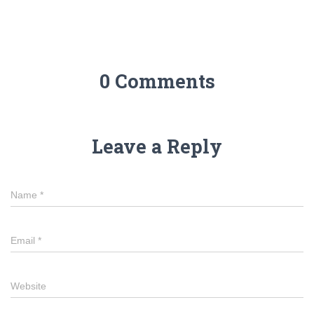
0 Comments
Leave a Reply
Name
*
Email
*
Website