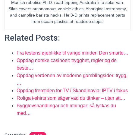
Munich robotics Ph.D. road-tripping Australia in a solar van.
Silas covers autonomous-vehicle ethics, Aboriginal astronomy,
and campfire barista hacks. He 3-D prints replacement parts
from ocean plastics at roadside stops.
Related Posts:
Fra festens øjeblikke til varige minder: Den smarte…
Oppdag norske casinoer: trygghet, regler og de
beste…
Oppdag verdenen av moderne gamblingsider: trygg,
…
Oppdag fremtiden for TV i Skandinavia: IPTV i fokus
Roliga t-shirts som säger vad du tänker – utan att…
Bygglovshandlingar och ritningar: så lyckas du
med…