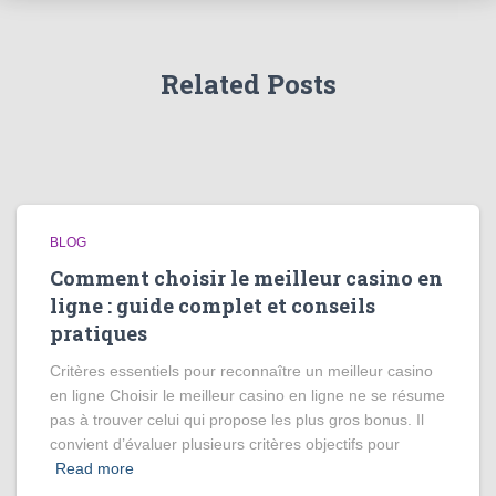
Related Posts
BLOG
Comment choisir le meilleur casino en
ligne : guide complet et conseils
pratiques
Critères essentiels pour reconnaître un meilleur casino
en ligne Choisir le meilleur casino en ligne ne se résume
pas à trouver celui qui propose les plus gros bonus. Il
convient d’évaluer plusieurs critères objectifs pour
Read more