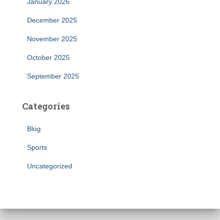
January 2026
December 2025
November 2025
October 2025
September 2025
Categories
Blog
Sports
Uncategorized