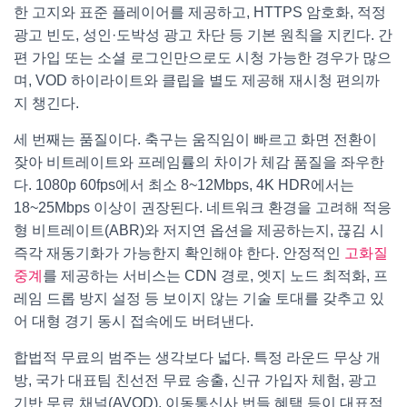
한 고지와 표준 플레이어를 제공하고, HTTPS 암호화, 적정
광고 빈도, 성인·도박성 광고 차단 등 기본 원칙을 지킨다. 간
편 가입 또는 소셜 로그인만으로도 시청 가능한 경우가 많으
며, VOD 하이라이트와 클립을 별도 제공해 재시청 편의까
지 챙긴다.
세 번째는 품질이다. 축구는 움직임이 빠르고 화면 전환이
잦아 비트레이트와 프레임률의 차이가 체감 품질을 좌우한
다. 1080p 60fps에서 최소 8~12Mbps, 4K HDR에서는
18~25Mbps 이상이 권장된다. 네트워크 환경을 고려해 적응
형 비트레이트(ABR)와 저지연 옵션을 제공하는지, 끊김 시
즉각 재동기화가 가능한지 확인해야 한다. 안정적인
고화질
중계
를 제공하는 서비스는 CDN 경로, 엣지 노드 최적화, 프
레임 드롭 방지 설정 등 보이지 않는 기술 토대를 갖추고 있
어 대형 경기 동시 접속에도 버텨낸다.
합법적 무료의 범주는 생각보다 넓다. 특정 라운드 무상 개
방, 국가 대표팀 친선전 무료 송출, 신규 가입자 체험, 광고
기반 무료 채널(AVOD), 이동통신사 번들 혜택 등이 대표적