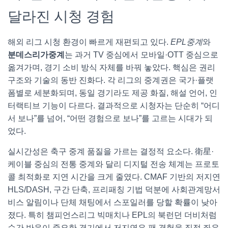
달라진 시청 경험
해외 리그 시청 환경이 빠르게 재편되고 있다.
EPL중계
와
분데스리가중계
는 과거 TV 중심에서 모바일·OTT 중심으로
옮겨가며, 경기 소비 방식 자체를 바꿔 놓았다. 핵심은 권리
구조와 기술의 동반 진화다. 각 리그의 중계권은 국가·플랫
폼별로 세분화되며, 동일 경기라도 제공 화질, 해설 언어, 인
터랙티브 기능이 다르다. 결과적으로 시청자는 단순히 “어디
서 보나”를 넘어, “어떤 경험으로 보나”를 고르는 시대가 되
었다.
실시간성은 축구 중계 품질을 가르는 결정적 요소다. 衛星·
케이블 중심의 전통 중계와 달리 디지털 전송 체계는 프로토
콜 최적화로 지연 시간을 크게 줄였다. CMAF 기반의 저지연
HLS/DASH, 구간 단축, 프리패칭 기법 덕분에 사회관계망서
비스 알림이나 단체 채팅에서 스포일러를 당할 확률이 낮아
졌다. 특히 챔피언스리그 빅매치나 EPL의 북런던 더비처럼
순간 반응이 중요한 경기에서 저지연은 팬 경험을 직접 좌우