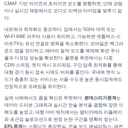
CMAF 기반 저지연과 초저지연 모드를 병행하면, 단체 관람
이나 실시간 채팅에서도 오디오 리액션 타이밍을 맞추기 쉽
다.
네트워크 최적화도 중요하다. 집에서는 5GHz 대역 또는
Wi‑Fi 6/6E 라우터 사용이 유리하고, 가능하면 셋톱박스·스
마트TV는 유선 연결로 병목을 최소화한다. 모바일은 백그라
운드 앱을 정리하고, 배터리 절약 모드를 해제해 화면 주사
율과 디코딩 성능을 확보한다. 플랫폼 측면에서는 다중
CDN 스위칭, 엣지 캐시 프리워밍, 구간 압축 최적화를 통해
대형 경기 동시 접속 시에도 버퍼를 줄인다. 국내에 엣지 노
드가 촘촘히 있는 서비스는 서울·수도권 높은 동시접속에도
안정적으로 프레임을 유지한다.
실제 사례에서도 품질 혁신은 뚜렷하다.
분데스리가중계
는
데이터 드리븐 그래픽과 실시간 전술 분석을 결합해 장면 이
해도를 높였고, 대형 더비 매치에서는 멀티카메라 리플레이
와 초근접 슬로모션으로 판정 논란 구간을 명확히 짚는다.
EPL중계
는 스튜디오 증강현실, 전술 보드 애널리틱스, 세컨