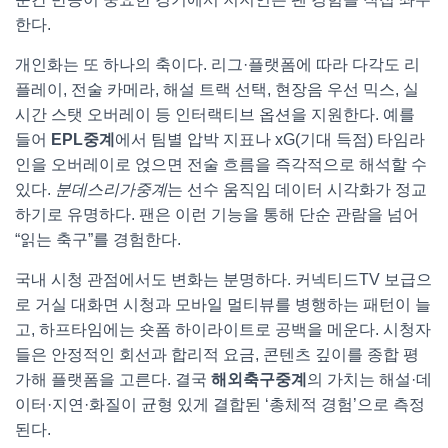
한다.
개인화는 또 하나의 축이다. 리그·플랫폼에 따라 다각도 리
플레이, 전술 카메라, 해설 트랙 선택, 현장음 우선 믹스, 실
시간 스탯 오버레이 등 인터랙티브 옵션을 지원한다. 예를
들어
EPL중계
에서 팀별 압박 지표나 xG(기대 득점) 타임라
인을 오버레이로 얹으면 전술 흐름을 즉각적으로 해석할 수
있다.
분데스리가중계
는 선수 움직임 데이터 시각화가 정교
하기로 유명하다. 팬은 이런 기능을 통해 단순 관람을 넘어
“읽는 축구”를 경험한다.
국내 시청 관점에서도 변화는 분명하다. 커넥티드TV 보급으
로 거실 대화면 시청과 모바일 멀티뷰를 병행하는 패턴이 늘
고, 하프타임에는 숏폼 하이라이트로 공백을 메운다. 시청자
들은 안정적인 회선과 합리적 요금, 콘텐츠 깊이를 종합 평
가해 플랫폼을 고른다. 결국
해외축구중계
의 가치는 해설·데
이터·지연·화질이 균형 있게 결합된 ‘총체적 경험’으로 측정
된다.