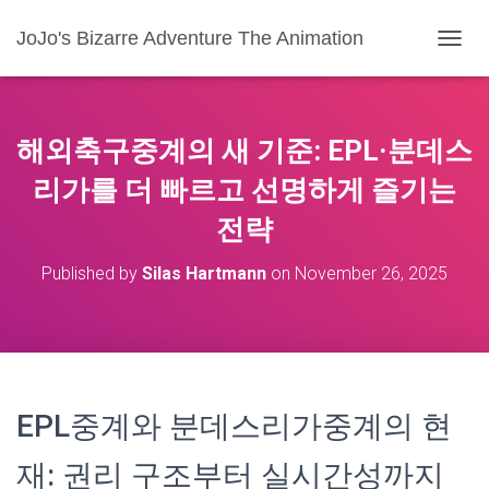
JoJo's Bizarre Adventure The Animation
T
O
G
G
L
해외축구중계의 새 기준: EPL·분데스
E
N
리가를 더 빠르고 선명하게 즐기는
A
전략
V
I
G
Published by
Silas Hartmann
on
November 26, 2025
A
T
I
O
N
EPL중계와 분데스리가중계의 현
재: 권리 구조부터 실시간성까지