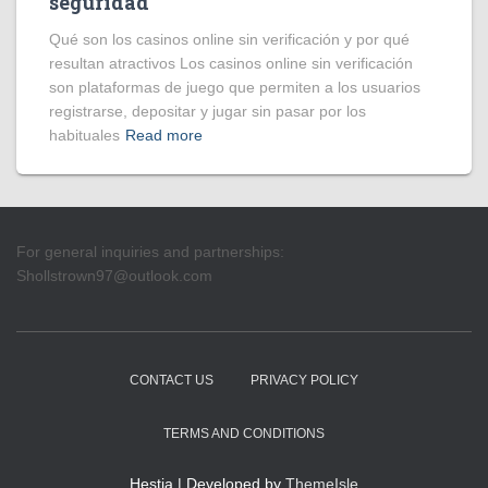
seguridad
Qué son los casinos online sin verificación y por qué
resultan atractivos Los casinos online sin verificación
son plataformas de juego que permiten a los usuarios
registrarse, depositar y jugar sin pasar por los
habituales
Read more
For general inquiries and partnerships:
Shollstrown97@outlook.com
CONTACT US
PRIVACY POLICY
TERMS AND CONDITIONS
Hestia | Developed by
ThemeIsle