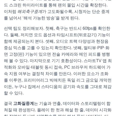
드 스크린 하이라이트를 통해 팬의 몰입 시간을 확장한다.
이처럼
해외축구중계
가 고도화될수록, 시청자는 단순 중계
를 넘어서 ‘해석 가능한 방송’을 받게 된다.
선택 팁도 정리해보자. 첫째, 축구는 반드시 60fps를 확인한
다. 둘째, 저지연 모드 옵션과 타임시프트(뒤로감기) 기능이
함께 제공되는지 본다. 셋째, 오디오 트랙 다양성과 현장음
중심 믹스를 고를 수 있는지 확인한다. 넷째, 멀티뷰·PIP·화
면 고정(핀) 기능이 있으면 전술 카메라와 메인 피드를 병행
해 볼 수 있다. 마지막으로 기기 호환성이다. 스마트TV 앱 최
적화와 모바일·태블릿 동시 접속, PC 브라우저 하드웨어 가
속 지원 여부는 결정적 차이를 만든다. 이러한 요소가 조화
를 이루면, 프리미어리그 빅매치든 독일 리그 금요일 개막전
이든, 누구나 집에서 스타디움의 공기와 속도를 그대로 체감
할 수 있다.
결국
고화질중계
는 기술과 연출, 데이터와 스토리텔링이 합
쳐질 때 완성된다. 플레이 한 컷과 해설 한 줄, 데이터 시각화