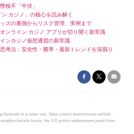
慳稅不「中伏」
イン カジノ」の核心を読み解く
ッズの裏側からリスク管理、実例まで
オンライン カジノ アプリが切り開く新常識
インカジノ仮想通貨の新常識
思考法：安全性・勝率・最新トレンドを深掘り
g Australia in a solar van. Silas covers autonomous-vehicle
 campfire barista hacks. He 3-D prints replacement parts from