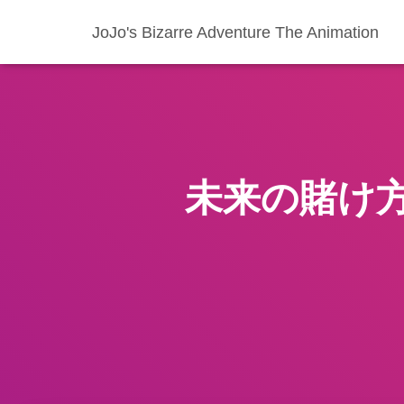
JoJo's Bizarre Adventure The Animation
未来の賭け