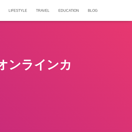
LIFESTYLE
TRAVEL
EDUCATION
BLOG
オンラインカ