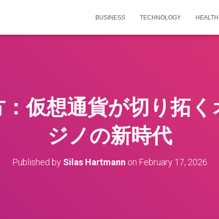
BUSINESS
TECHNOLOGY
HEALTH
方：仮想通貨が切り拓く
ジノの新時代
Published by
Silas Hartmann
on
February 17, 2026