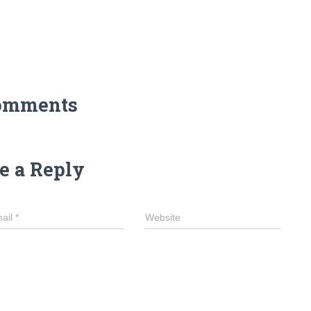
omments
e a Reply
ail
*
Website