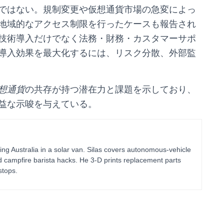
ではない。規制変更や仮想通貨市場の急変によっ
地域的なアクセス制限を行ったケースも報告され
技術導入だけでなく法務・財務・カスタマーサポ
導入効果を最大化するには、リスク分散、外部監
想通貨
の共存が持つ潜在力と課題を示しており、
益な示唆を与えている。
ing Australia in a solar van. Silas covers autonomous-vehicle
d campfire barista hacks. He 3-D prints replacement parts
stops.