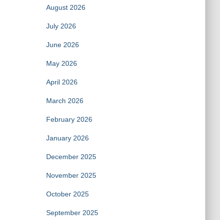
August 2026
July 2026
June 2026
May 2026
April 2026
March 2026
February 2026
January 2026
December 2025
November 2025
October 2025
September 2025