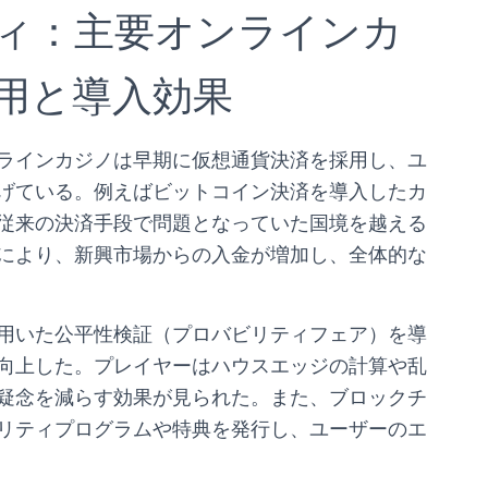
ィ：主要オンラインカ
用と導入効果
ラインカジノは早期に仮想通貨決済を採用し、ユ
げている。例えばビットコイン決済を導入したカ
従来の決済手段で問題となっていた国境を越える
により、新興市場からの入金が増加し、全体的な
用いた公平性検証（プロバビリティフェア）を導
向上した。プレイヤーはハウスエッジの計算や乱
疑念を減らす効果が見られた。また、ブロックチ
リティプログラムや特典を発行し、ユーザーのエ