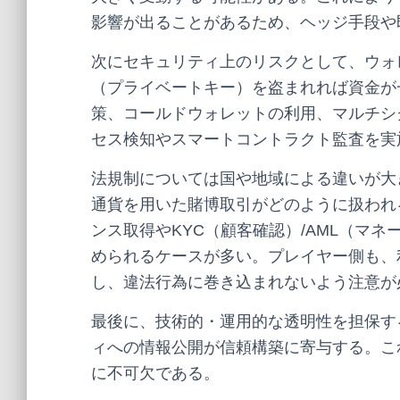
影響が出ることがあるため、ヘッジ手段や
次にセキュリティ上のリスクとして、ウォ
（プライベートキー）を盗まれれば資金が
策、コールドウォレットの利用、マルチシ
セス検知やスマートコントラクト監査を実
法規制については国や地域による違いが大
通貨を用いた賭博取引がどのように扱われ
ンス取得やKYC（顧客確認）/AML（マ
められるケースが多い。プレイヤー側も、
し、違法行為に巻き込まれないよう注意が
最後に、技術的・運用的な透明性を担保す
ィへの情報公開が信頼構築に寄与する。こ
に不可欠である。