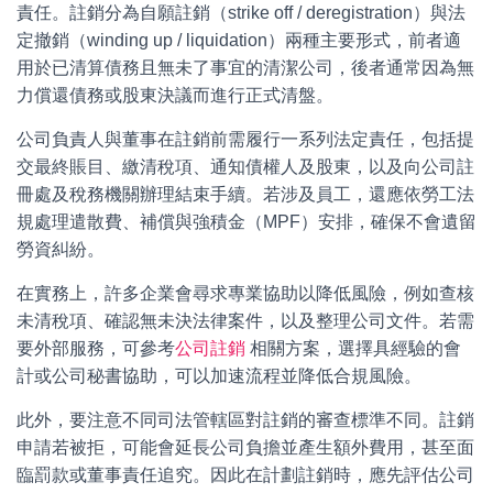
責任。註銷分為自願註銷（strike off / deregistration）與法
定撤銷（winding up / liquidation）兩種主要形式，前者適
用於已清算債務且無未了事宜的清潔公司，後者通常因為無
力償還債務或股東決議而進行正式清盤。
公司負責人與董事在註銷前需履行一系列法定責任，包括提
交最終賬目、繳清稅項、通知債權人及股東，以及向公司註
冊處及稅務機關辦理結束手續。若涉及員工，還應依勞工法
規處理遣散費、補償與強積金（MPF）安排，確保不會遺留
勞資糾紛。
在實務上，許多企業會尋求專業協助以降低風險，例如查核
未清稅項、確認無未決法律案件，以及整理公司文件。若需
要外部服務，可參考
公司註銷
相關方案，選擇具經驗的會
計或公司秘書協助，可以加速流程並降低合規風險。
此外，要注意不同司法管轄區對註銷的審查標準不同。註銷
申請若被拒，可能會延長公司負擔並產生額外費用，甚至面
臨罰款或董事責任追究。因此在計劃註銷時，應先評估公司