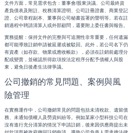
文件方面，常見需求包含：董事會/股東決議、公司最終資
產負債表及附註、稅務清算證明、公司註冊證書、商業登記
證、公司章程副本、董事與公司秘書簽署的聲明等。若在註
銷過程中聘請清算人或外部顧問，還要附上委任書與報告。
實務提醒：保持文件的完整與可追溯性非常重要，任何遺漏
都可能導致註銷申請被延遲或被駁回。此外，若公司名下仍
有資產（如存款、物業或應收帳款），必須在註銷前處理分
配或變賣，並確認所得款項按法定程序分配予債權人與股
東，避免日後產生法律爭議。
公司撤銷的常見問題、案例與風
險管理
在實務運作中，公司撤銷常見的問題包括未清稅款、遺留債
務、未通知債權人及勞資糾紛等。例如某家小型科技公司在
沒有進行充分清算的情況下申請註銷，後來因供應商提出未
付款項而被政府撤回註銷申請，導致公司負責人需承擔法律