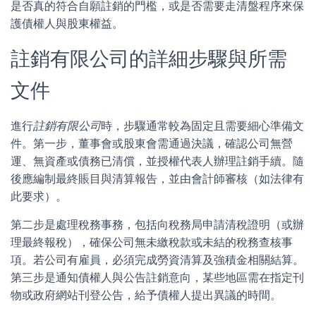
是否真的符合自願註銷的門檻，或是否需要走清盤程序來保
護債權人與股東權益。
註銷有限公司的詳細步驟與所需
文件
進行
註銷有限公司
時，步驟通常較為固定且需要細心準備文
件。第一步，董事會或股東會需通過決議，確認公司無營
運、無資產或債務已清償，並授權代表人辦理註銷手續。隨
後應編制最終賬目與清算報告，並由會計師審核（如法律有
此要求）。
第二步是處理稅務事務，包括向稅務局申請清稅證明（或辦
理最終報稅），確保公司無未繳稅款或未結的稅務查核事
項。若公司有雇員，必須完成勞資清算及強積金相關結算。
第三步是通知債權人與公告註銷意向，某些地區需在指定刊
物或政府網站刊登公告，給予債權人提出異議的時間。