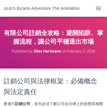
JoJo's Bizarre Adventure The Animation
T
O
G
G
L
有限公司註銷全攻略：避開陷阱、掌
E
N
握流程，讓公司平穩退出市場
A
V
Published by
Silas Hartmann
on
February 5, 2026
I
G
A
T
I
O
註銷公司與法律框架：必備概念
N
與法定責任
要進行
註銷公司
，首先必須了解公司在法律上的狀態與相關