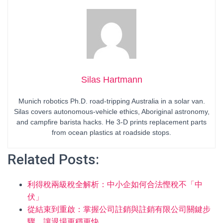
Silas Hartmann
Munich robotics Ph.D. road-tripping Australia in a solar van.
Silas covers autonomous-vehicle ethics, Aboriginal astronomy,
and campfire barista hacks. He 3-D prints replacement parts
from ocean plastics at roadside stops.
Related Posts:
利得稅兩級稅全解析：中小企如何合法慳稅不「中
伏」
從結束到重啟：掌握公司註銷與註銷有限公司關鍵步
驟，讓退場更穩更快