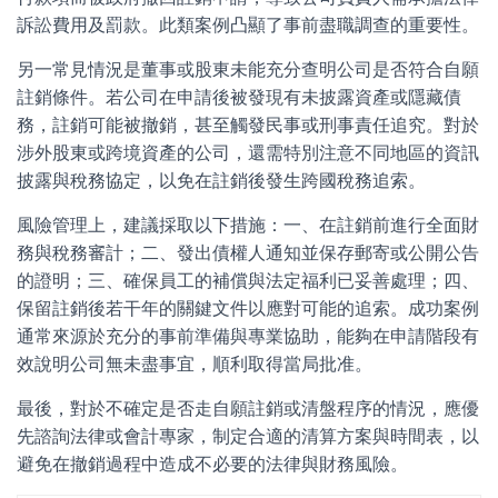
訴訟費用及罰款。此類案例凸顯了事前盡職調查的重要性。
另一常見情況是董事或股東未能充分查明公司是否符合自願
註銷條件。若公司在申請後被發現有未披露資產或隱藏債
務，註銷可能被撤銷，甚至觸發民事或刑事責任追究。對於
涉外股東或跨境資產的公司，還需特別注意不同地區的資訊
披露與稅務協定，以免在註銷後發生跨國稅務追索。
風險管理上，建議採取以下措施：一、在註銷前進行全面財
務與稅務審計；二、發出債權人通知並保存郵寄或公開公告
的證明；三、確保員工的補償與法定福利已妥善處理；四、
保留註銷後若干年的關鍵文件以應對可能的追索。成功案例
通常來源於充分的事前準備與專業協助，能夠在申請階段有
效說明公司無未盡事宜，順利取得當局批准。
最後，對於不確定是否走自願註銷或清盤程序的情況，應優
先諮詢法律或會計專家，制定合適的清算方案與時間表，以
避免在撤銷過程中造成不必要的法律與財務風險。