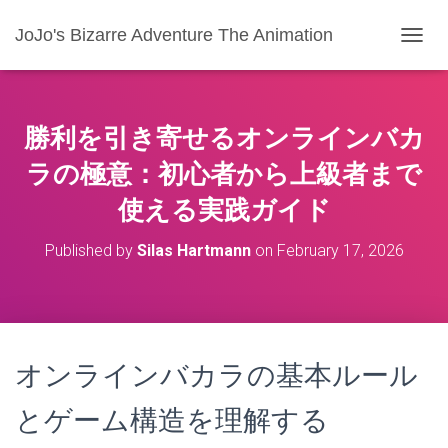
JoJo's Bizarre Adventure The Animation
T
O
G
G
L
勝利を引き寄せるオンラインバカ
E
N
ラの極意：初心者から上級者まで
A
使える実践ガイド
V
I
G
Published by
Silas Hartmann
on
February 17, 2026
A
T
I
O
N
オンラインバカラの基本ルール
とゲーム構造を理解する