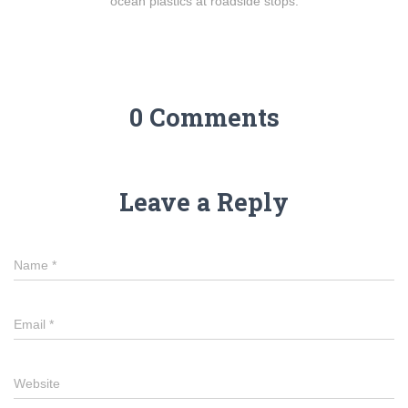
ocean plastics at roadside stops.
0 Comments
Leave a Reply
Name
*
Email
*
Website