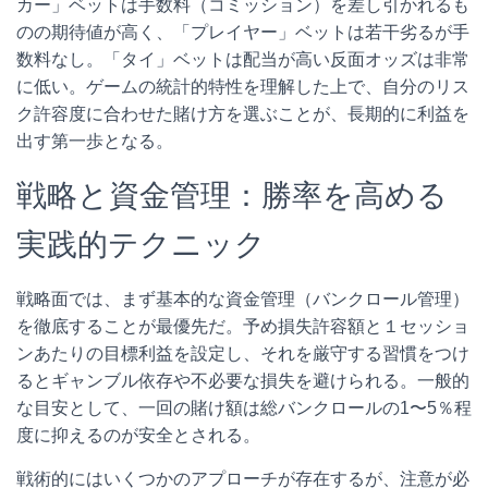
カー」ベットは手数料（コミッション）を差し引かれるも
のの期待値が高く、「プレイヤー」ベットは若干劣るが手
数料なし。「タイ」ベットは配当が高い反面オッズは非常
に低い。ゲームの統計的特性を理解した上で、自分のリス
ク許容度に合わせた賭け方を選ぶことが、長期的に利益を
出す第一歩となる。
戦略と資金管理：勝率を高める
実践的テクニック
戦略面では、まず基本的な資金管理（バンクロール管理）
を徹底することが最優先だ。予め損失許容額と１セッショ
ンあたりの目標利益を設定し、それを厳守する習慣をつけ
るとギャンブル依存や不必要な損失を避けられる。一般的
な目安として、一回の賭け額は総バンクロールの1〜5％程
度に抑えるのが安全とされる。
戦術的にはいくつかのアプローチが存在するが、注意が必