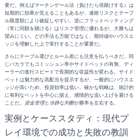
要だ。例えばマーチンゲール法（負けたら倍賭けする）は
短期的に効果が見えることもあるが、連敗リスクとテーブ
ル限度額により破綻しやすい。逆にフラットベッティング
（常に同額を賭ける）はリスク管理に優れるが、大勝ちは
望みにくい。どの手法も万能ではなく、期待値やハウスエ
ッジを理解した上で実行することが重要だ。
さらにテーブル選びとルール差にも注意を払うべきだ。同
じバカラでもコミッション率やサイドベットの有無、ディ
ーラーの進行スピードで長期的な収益性が変わる。サイド
ベットは魅力的な高配当を提示するが、一般的にハウスエ
ッジが高いため、投資効率は低い。確かな戦略は、統計的
に有利なベットを中心に据え、感情的な追い上げを避ける
ことだ。
資金管理
と
冷静な判断
が勝率を左右する。
実例とケーススタディ：現代プ
レイ環境での成功と失敗の教訓