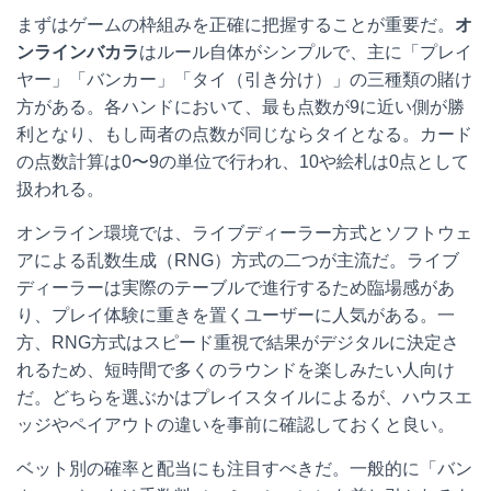
まずはゲームの枠組みを正確に把握することが重要だ。
オ
ンラインバカラ
はルール自体がシンプルで、主に「プレイ
ヤー」「バンカー」「タイ（引き分け）」の三種類の賭け
方がある。各ハンドにおいて、最も点数が9に近い側が勝
利となり、もし両者の点数が同じならタイとなる。カード
の点数計算は0〜9の単位で行われ、10や絵札は0点として
扱われる。
オンライン環境では、ライブディーラー方式とソフトウェ
アによる乱数生成（RNG）方式の二つが主流だ。ライブ
ディーラーは実際のテーブルで進行するため臨場感があ
り、プレイ体験に重きを置くユーザーに人気がある。一
方、RNG方式はスピード重視で結果がデジタルに決定さ
れるため、短時間で多くのラウンドを楽しみたい人向け
だ。どちらを選ぶかはプレイスタイルによるが、ハウスエ
ッジやペイアウトの違いを事前に確認しておくと良い。
ベット別の確率と配当にも注目すべきだ。一般的に「バン