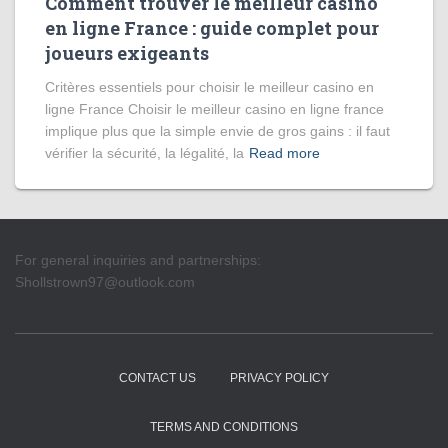
Comment trouver le meilleur casino
en ligne France : guide complet pour
joueurs exigeants
Critères essentiels pour choisir le meilleur casino en
ligne France Choisir le meilleur casino en ligne france
implique plus que la simple envie de gros gains : il faut
vérifier la sécurité, la légalité, la
Read more
For general inquiries and partnerships:
Shollstrown97@outlook.com
CONTACT US
PRIVACY POLICY
TERMS AND CONDITIONS