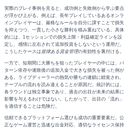
実際のプレイ事例を見ると、成功例と失敗例から学ぶ要点
が浮かび上がる。例えば、長年プレイしているあるオンラ
インプレイヤーは、厳格なルールを自分に課すことで損失
を抑えつつ、一貫した小さな勝利を積み重ねている。具体
的には、1セッションでの損失上限・利益確定ラインを設
定し、感情に左右されて追加投資をしないという運用だ。
こうしたケースは
規律ある資金管理
の有効性を裏付ける。
一方で、短期間に大勝ちを狙ったプレイヤーの中には、パ
ターン依存や連敗後の追加入金で大きな損失を被った例が
ある。ライブディーラーの熱気や勝ちの連鎖に錯覚され、
テーブルの流れを読み違えることが原因だ。統計的には、
各ラウンドは独立事象であり、過去の出目が未来の結果に
影響を与えるわけではない。したがって、出目の「流れ」
を過信することは危険だ。
信頼できるプラットフォーム選びも成功の重要要素だ。公
正なゲーム運営と迅速な出金対応、適切なライセンス保持