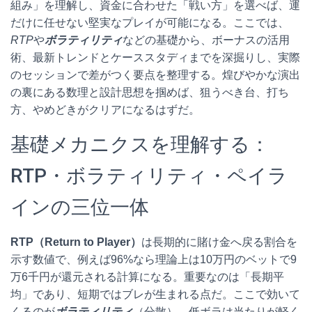
組み」を理解し、資金に合わせた「戦い方」を選べば、運
だけに任せない堅実なプレイが可能になる。ここでは、
RTP
や
ボラティリティ
などの基礎から、ボーナスの活用
術、最新トレンドとケーススタディまでを深掘りし、実際
のセッションで差がつく要点を整理する。煌びやかな演出
の裏にある数理と設計思想を掴めば、狙うべき台、打ち
方、やめどきがクリアになるはずだ。
基礎メカニクスを理解する：
RTP・ボラティリティ・ペイラ
インの三位一体
RTP（Return to Player）
は長期的に賭け金へ戻る割合を
示す数値で、例えば96%なら理論上は10万円のベットで9
万6千円が還元される計算になる。重要なのは「長期平
均」であり、短期ではブレが生まれる点だ。ここで効いて
くるのが
ボラティリティ
（分散）。低ボラは当たりが軽く