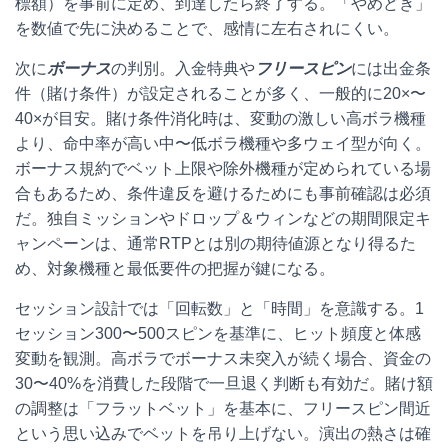
標額）を事前に定め、到達したら終了する。「やめどき」
を数値で先に決めることで、感情に左右されにくい。
次に
ボーナス
の判別。入金特典や
フリースピン
には出金条
件（賭け条件）が設定されることが多く、一般的に20×〜
40×が目安。賭け条件消化時は、変動の激しい高ボラ機種
より、命中率が高い中〜低ボラ機種や多ウェイ型が向く。
ボーナス規約でベット上限や除外機種が定められている場
合もあるため、条件違反を避けるためにも事前確認は必須
だ。独自ミッションやドロップ＆ウィンなどの期間限定キ
ャンペーンは、通常RTPとは別の期待値源となり得るた
め、対象機種と最低要件の把握が鍵になる。
セッション設計では「回転数」と「時間」を意識する。1
セッション300〜500スピンを基準に、ヒット頻度と体感
変動を観測。高ボラでボーナス未突入が続く場合、資金の
30〜40%を消費した段階で一旦退く判断も有効だ。賭け額
の調整は「フラットベット」を基本に、フリースピン間近
という思い込みでベットを吊り上げない。演出の熱さは確