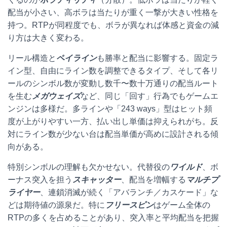
配当が小さい、⾼ボラは当たりが重く一撃が大きい性格を
持つ。RTPが同程度でも、ボラが異なれば体感と資金の減
り方は大きく変わる。
リール構造と
ペイライン
も勝率と配当に影響する。固定ラ
イン型、自由にライン数を調整できるタイプ、そして各リ
ールのシンボル数が変動し数千〜数十万通りの配当ルート
を生む
メガウェイズ
など、同じ「回す」行為でもゲームエ
ンジンは多様だ。多ラインや「243 ways」型はヒット頻
度が上がりやすい一方、払い出し単価は抑えられがち。反
対にライン数が少ない台は配当単価が高めに設計される傾
向がある。
特別シンボルの理解も欠かせない。代替役の
ワイルド
、ボ
ーナス突入を担う
スキャッター
、配当を増幅する
マルチプ
ライヤー
、連鎖消滅が続く「アバランチ／カスケード」な
どは期待値の源泉だ。特に
フリースピン
はゲーム全体の
RTPの多くを占めることがあり、突入率と平均配当を把握