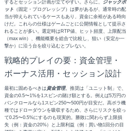
するとセッション計画が立てやすい。さらに、
ジャックポ
ット
（固定・プログレッシブ）は夢があるが、通常時の配
当が抑えられているケースもあり、資金に余裕がある時向
けだ。これらの仕様はゲームごとに公開情報として提示さ
れることが多い。選定時はRTP値、ヒット頻度、上限配当
（max win）、機能概要を総合で比較し、狙い（安定か一
撃か）に沿う台を絞り込むとブレない。
戦略的プレイの要：資金管理・
ボーナス活用・セッション設計
最初に固めるべきは
資金管理
。推奨は「ユニット制」で、
資金の0.5〜1%を1スピンの賭け額とする。例えば5万円の
バンクロールなら1スピン250〜500円が目安だ。高ボラ機
種ではドローダウンを吸収するため、さらにリスクを絞っ
て0.25〜0.5%にするのも現実的。勝敗に関わらず上限損
失（例：資金の20%）と上限利益（例：買い物1回分の目