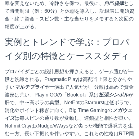
率を変えないため、冷静さを保つ。最後に、
自己規律
とし
て時間制限（例：60分）と休憩を導入し、記録表に開始資
金・終了資金・スピン数・主な当たりをメモすると次回の
精度が上がる。
実例とトレンドで学ぶ：プロバ
イダ別の特徴とケーススタディ
プロバイダごとの設計思想を押さえると、ゲーム選びが一
段と洗練される。Pragmatic Playは高配当上限と分かりや
すい
マルチプライヤー
演出で人気だが、分散は高めで資金
波形は荒い。Play’n GOの「Book of」系は
拡張シンボル
が
肝で、中〜高ボラの典型。NetEntのStarburstは低ボラで、
消化やポイント稼ぎに向く。Big Time Gamingの
メガウェ
イズ
は毎スピンの通り数が変動し、連鎖型と相性が良い。
Nolimit CityはxNudge/xWaysなど尖った機能で爆発力を生
む一方、長い下振れを伴いやすい。これらの性格はRTP同