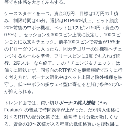
等でも体感を大きく左右する。
ケーススタディを一つ。資金3万円、目標は1万円の上積
み、制限時間は45分。選択はRTP96%以上、ヒット頻度
20%前後の中ボラ機種。ベットは1スピン150円（資金の
0.5%）。セッションを300スピン上限に設定し、100スピ
ンごとに収支をチェック。前半100スピンで資金が15%超
のドローダウンに入ったら、同カテゴリーの別機種へチェ
ンジするルールを準備。フリースピンに1度でも入れば続
行、2度スルーなら終了。この「チェンジ＆チェック」は
偏りに固執せず、同傾向のRTP配分を機種横断で取りに行
く考え方だ。ボーナス消化中はベット上限と除外機種を厳
守し、低〜中ボラの多ウェイ型に寄せると賭け条件のブレ
が抑えられる。
トレンド面では、買い切り
ボーナス購入機能
（Buy
Feature）の普及で時間効率が上がった。だが購入価格に
対するRTPの配分次第では、通常時より分散が激しくな
る。資金の10〜20倍が入る程度の低価格買いを複数回に