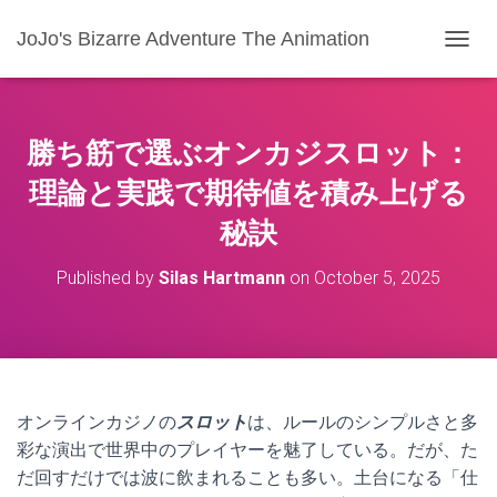
JoJo's Bizarre Adventure The Animation
T
O
G
G
L
勝ち筋で選ぶオンカジスロット：
E
N
理論と実践で期待値を積み上げる
A
秘訣
V
I
G
Published by
Silas Hartmann
on
October 5, 2025
A
T
I
O
N
オンラインカジノの
スロット
は、ルールのシンプルさと多
彩な演出で世界中のプレイヤーを魅了している。だが、た
だ回すだけでは波に飲まれることも多い。土台になる「仕