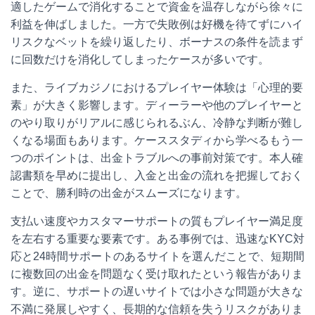
適したゲームで消化することで資金を温存しながら徐々に
利益を伸ばしました。一方で失敗例は好機を待てずにハイ
リスクなベットを繰り返したり、ボーナスの条件を読まず
に回数だけを消化してしまったケースが多いです。
また、ライブカジノにおけるプレイヤー体験は「心理的要
素」が大きく影響します。ディーラーや他のプレイヤーと
のやり取りがリアルに感じられるぶん、冷静な判断が難し
くなる場面もあります。ケーススタディから学べるもう一
つのポイントは、出金トラブルへの事前対策です。本人確
認書類を早めに提出し、入金と出金の流れを把握しておく
ことで、勝利時の出金がスムーズになります。
支払い速度やカスタマーサポートの質もプレイヤー満足度
を左右する重要な要素です。ある事例では、迅速なKYC対
応と24時間サポートのあるサイトを選んだことで、短期間
に複数回の出金を問題なく受け取れたという報告がありま
す。逆に、サポートの遅いサイトでは小さな問題が大きな
不満に発展しやすく、長期的な信頼を失うリスクがありま