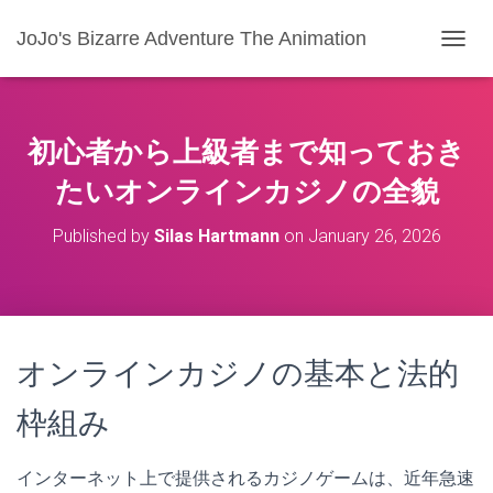
JoJo's Bizarre Adventure The Animation
T
O
G
G
L
初心者から上級者まで知っておき
E
N
たいオンラインカジノの全貌
A
V
Published by
Silas Hartmann
on
January 26, 2026
I
G
A
T
I
O
オンラインカジノの基本と法的
N
枠組み
インターネット上で提供されるカジノゲームは、近年急速