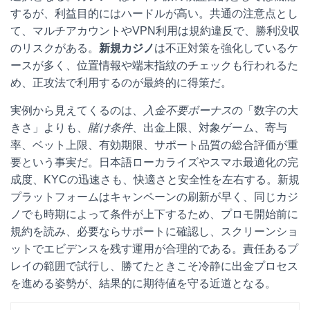
するが、利益目的にはハードルが高い。共通の注意点とし
て、マルチアカウントやVPN利用は規約違反で、勝利没収
のリスクがある。
新規カジノ
は不正対策を強化しているケ
ースが多く、位置情報や端末指紋のチェックも行われるた
め、正攻法で利用するのが最終的に得策だ。
実例から見えてくるのは、
入金不要ボーナス
の「数字の大
きさ」よりも、
賭け条件
、出金上限、対象ゲーム、寄与
率、ベット上限、有効期限、サポート品質の総合評価が重
要という事実だ。日本語ローカライズやスマホ最適化の完
成度、KYCの迅速さも、快適さと安全性を左右する。新規
プラットフォームはキャンペーンの刷新が早く、同じカジ
ノでも時期によって条件が上下するため、プロモ開始前に
規約を読み、必要ならサポートに確認し、スクリーンショ
ットでエビデンスを残す運用が合理的である。責任あるプ
レイの範囲で試行し、勝てたときこそ冷静に出金プロセス
を進める姿勢が、結果的に期待値を守る近道となる。