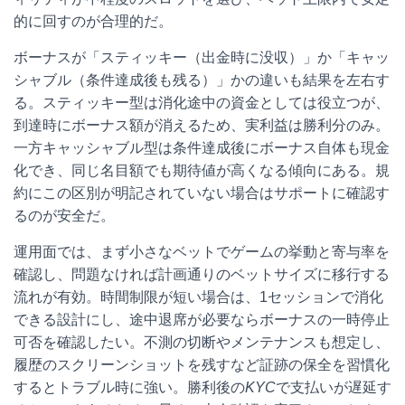
的に回すのが合理的だ。
ボーナスが「スティッキー（出金時に没収）」か「キャッ
シャブル（条件達成後も残る）」かの違いも結果を左右す
る。スティッキー型は消化途中の資金としては役立つが、
到達時にボーナス額が消えるため、実利益は勝利分のみ。
一方キャッシャブル型は条件達成後にボーナス自体も現金
化でき、同じ名目額でも期待値が高くなる傾向にある。規
約にこの区別が明記されていない場合はサポートに確認す
るのが安全だ。
運用面では、まず小さなベットでゲームの挙動と寄与率を
確認し、問題なければ計画通りのベットサイズに移行する
流れが有効。時間制限が短い場合は、1セッションで消化
できる設計にし、途中退席が必要ならボーナスの一時停止
可否を確認したい。不測の切断やメンテナンスも想定し、
履歴のスクリーンショットを残すなど証跡の保全を習慣化
するとトラブル時に強い。勝利後の
KYC
で支払いが遅延す