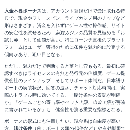
入金不要ボーナス
は、アカウント登録だけで受け取れる特
典で、現金やフリースピン、ライブカジノ用のチップなど
形はさまざま。資金を入れずにゲーム性や操作感、サイト
の安定性を試せるため、
新規カジノ
の品質を見極める「お
試し券」として価値が高い。特にローンチ直後のプラット
フォームはユーザー獲得のために条件を魅力的に設定する
傾向があり、狙い目となる。
ただし、魅力だけで判断すると落とし穴もある。最初に確
認すべきはライセンスの有無と発行元の信頼度、ゲーム提
供会社のラインナップ、そしてサポート体制だ。日本語サ
ポートの実装状況、回答の速さ、チャット対応時間は、実
際のトラブル時に効いてくる。「賭け条件の表記が明確
か」「ゲームごとの寄与率や
ベット上限
、
出金上限
が明確
に書かれているか」も、健全性を測る重要な指標となる。
ボーナスの形式にも注目したい。現金系は自由度が高い一
方、
賭け条件
（例：ボーナス額の40倍など）や有効期限で