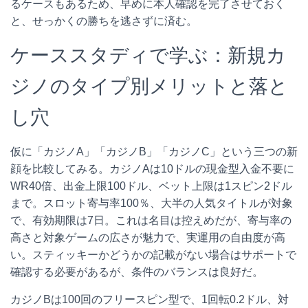
るケースもあるため、早めに本人確認を完了させておく
と、せっかくの勝ちを逃さずに済む。
ケーススタディで学ぶ：新規カ
ジノのタイプ別メリットと落と
し穴
仮に「カジノA」「カジノB」「カジノC」という三つの新
顔を比較してみる。カジノAは10ドルの現金型入金不要に
WR40倍、出金上限100ドル、ベット上限は1スピン2ドル
まで。スロット寄与率100％、大半の人気タイトルが対象
で、有効期限は7日。これは名目は控えめだが、寄与率の
高さと対象ゲームの広さが魅力で、実運用の自由度が高
い。スティッキーかどうかの記載がない場合はサポートで
確認する必要があるが、条件のバランスは良好だ。
カジノBは100回のフリースピン型で、1回転0.2ドル、対