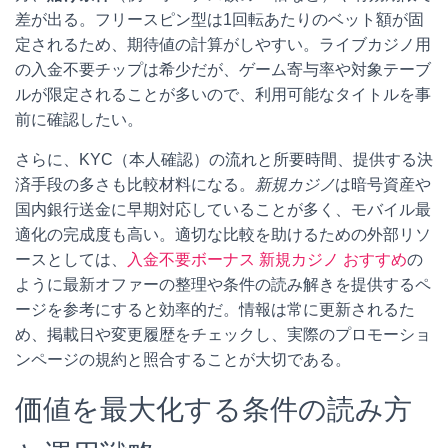
差が出る。フリースピン型は1回転あたりのベット額が固
定されるため、期待値の計算がしやすい。ライブカジノ用
の入金不要チップは希少だが、ゲーム寄与率や対象テーブ
ルが限定されることが多いので、利用可能なタイトルを事
前に確認したい。
さらに、KYC（本人確認）の流れと所要時間、提供する決
済手段の多さも比較材料になる。
新規カジノ
は暗号資産や
国内銀行送金に早期対応していることが多く、モバイル最
適化の完成度も高い。適切な比較を助けるための外部リソ
ースとしては、
入金不要ボーナス 新規カジノ おすすめ
の
ように最新オファーの整理や条件の読み解きを提供するペ
ージを参考にすると効率的だ。情報は常に更新されるた
め、掲載日や変更履歴をチェックし、実際のプロモーショ
ンページの規約と照合することが大切である。
価値を最大化する条件の読み方