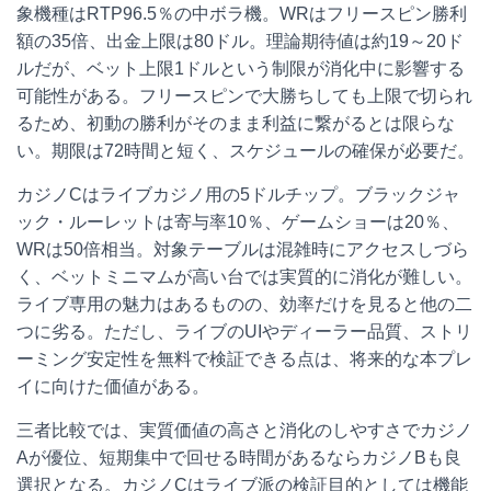
象機種はRTP96.5％の中ボラ機。WRはフリースピン勝利
額の35倍、出金上限は80ドル。理論期待値は約19～20ド
ルだが、ベット上限1ドルという制限が消化中に影響する
可能性がある。フリースピンで大勝ちしても上限で切られ
るため、初動の勝利がそのまま利益に繋がるとは限らな
い。期限は72時間と短く、スケジュールの確保が必要だ。
カジノCはライブカジノ用の5ドルチップ。ブラックジャ
ック・ルーレットは寄与率10％、ゲームショーは20％、
WRは50倍相当。対象テーブルは混雑時にアクセスしづら
く、ベットミニマムが高い台では実質的に消化が難しい。
ライブ専用の魅力はあるものの、効率だけを見ると他の二
つに劣る。ただし、ライブのUIやディーラー品質、ストリ
ーミング安定性を無料で検証できる点は、将来的な本プレ
イに向けた価値がある。
三者比較では、実質価値の高さと消化のしやすさでカジノ
Aが優位、短期集中で回せる時間があるならカジノBも良
選択となる。カジノCはライブ派の検証目的としては機能