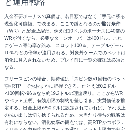
と運用戦略
入金不要ボーナスの真価は、名目額ではなく「手元に残る
現金化可能額」で決まる。ここで鍵となるのが
賭け条件
（WR）と
出金上限
だ。例えば10ドルのボーナスに40倍の
WRが付くなら、必要なターンオーバーは400ドル。これ
にゲーム寄与率が絡み、スロット100％、テーブルゲーム
10％などの倍率が適用される。対象外ゲームでのベットは
消化に算入されないため、プレイ前に一覧の確認は必須と
なる。
フリースピンの場合、期待値は「スピン数×1回転のベット
額×RTP」でおおまかに把握できる。たとえば0.2ドル
×100回転×96％なら約19.2ドルの理論戻り。ここからWR
や
ベット上限
、有効期限の制約を差し引き、実質価値を推
定する。出金上限が50ドルに設定されていれば、それ以上
の払い出しは切り捨てられるため、大当たり待ちの戦略は
有利にならない。消化効率の観点では、高RTPかつボラテ
ィリティが中程度のスロットを選び、ベット上限内で安定