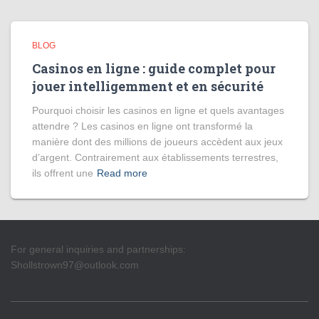
BLOG
Casinos en ligne : guide complet pour
jouer intelligemment et en sécurité
Pourquoi choisir les casinos en ligne et quels avantages
attendre ? Les casinos en ligne ont transformé la
manière dont des millions de joueurs accèdent aux jeux
d’argent. Contrairement aux établissements terrestres,
ils offrent une
Read more
For general inquiries and partnerships:
Shollstrown97@outlook.com