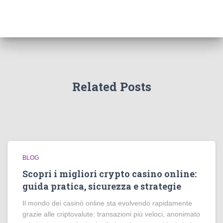
Related Posts
BLOG
Scopri i migliori crypto casino online:
guida pratica, sicurezza e strategie
Il mondo dei casinò online sta evolvendo rapidamente
grazie alle criptovalute: transazioni più veloci, anonimato