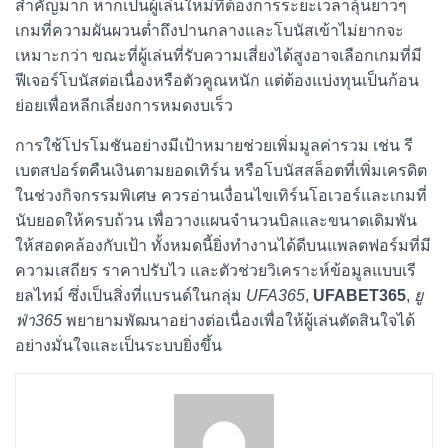
สำคัญมาก หากเป็นผู้เล่นใหม่ที่ต้องการระยะเวลาลุ้นยาวๆ
เกมที่ความผันผวนต่ำถึงปานกลางและโบนัสเข้าไม่ยากจะ
เหมาะกว่า ขณะที่ผู้เล่นที่รับความเสี่ยงได้สูงอาจเลือกเกมที่มี
ฟีเจอร์โบนัสต่อเนื่องหรือตัวคูณหนัก แต่ต้องแบ่งทุนเป็นก้อน
ย่อยเพื่อหลีกเลี่ยงการหมดงบเร็ว
การใช้โปรโมชันอย่างมีเป้าหมายช่วยเพิ่มมูลค่ารวม เช่น รี
เบตสปอร์ตคืนเงินตามยอดเทิร์น หรือโบนัสสล็อตที่เพิ่มเครดิต
ในช่วงกิจกรรมพิเศษ ควรอ่านเงื่อนไขเทิร์นโอเวอร์และเกมที่
นับยอดให้ครบถ้วน เพื่อวางแผนจำนวนบิลและขนาดเดิมพัน
ให้สอดคล้องกับเป้า ทั้งหมดนี้ยิ่งทำงานได้ดีบนแพลตฟอร์มที่มี
ความเสถียร ราคาปรับไว และตัวช่วยวิเคราะห์ข้อมูลแบบเรี
ยลไทม์ ซึ่งเป็นสิ่งที่แบรนด์ในกลุ่ม
UFA365
,
UFABET365
,
ยู
ฟ่า365
พยายามพัฒนาอย่างต่อเนื่องเพื่อให้ผู้เล่นตัดสินใจได้
อย่างมั่นใจและเป็นระบบยิ่งขึ้น