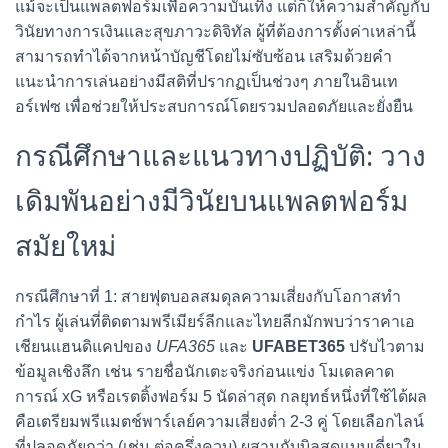
แม้จะเป็นแพลตฟอร์มเพื่อความบันเทิง แต่ก็ให้ความสำคัญกับ
วินัยทางการเงินและสุขภาวะดิจิทัล ผู้ที่ต้องการตั้งค่าเหล่านี้
สามารถทำได้จากหน้าบัญชีโดยไม่ซับซ้อน เสริมด้วยคำ
แนะนำการเล่นอย่างมีสติที่ปรากฏเป็นช่วงๆ ภายในอินเท
อร์เฟซ เพื่อช่วยให้ประสบการณ์โดยรวมปลอดภัยและยั่งยืน
กรณีศึกษาและแนวทางปฏิบัติ: วาง
เดิมพันอย่างมีวินัยบนแพลตฟอร์ม
สมัยใหม่
กรณีศึกษาที่ 1: สายฟุตบอลสมดุลความเสี่ยงกับโอกาสทำ
กำไร ผู้เล่นที่ติดตามพรีเมียร์ลีกและไทยลีกมักพบว่าราคาเอ
เชียนแฮนดิแคปของ
UFA365
และ
UFABET365
ปรับไวตาม
ข้อมูลเชิงลึก เช่น รายชื่อนักเตะจริงก่อนแข่ง โมเดลคาด
การณ์ xG หรือเรตติ้งฟอร์ม 5 นัดล่าสุด กลยุทธ์หนึ่งที่ใช้ได้ผล
คือเตรียมพรีแมตช์พาร์เลย์ความเสี่ยงต่ำ 2-3 คู่ โดยเลือกไลน์
ที่ปลอดภัยกว่า (เช่น ต่อครึ่งควบ) ผสานกับบิลสดแบบเดี่ยวใน