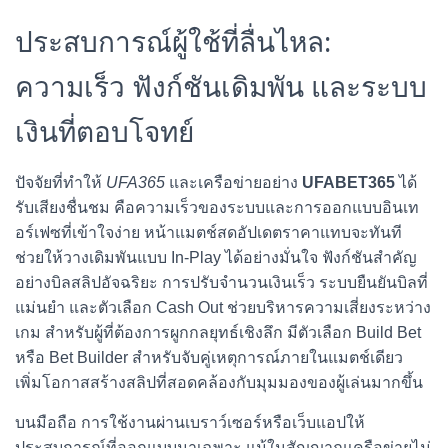
ประสบการณ์ผู้ใช้ที่ลื่นไหล:
ความเร็ว ฟังก์ชันเดิมพัน และระบบ
เงินที่ตอบโจทย์
ปัจจัยที่ทำให้
UFA365
และเครือข่ายอย่าง
UFABET365
ได้
รับเสียงชื่นชม คือความเร็วของระบบและการออกแบบอินเท
อร์เฟซที่เข้าใจง่าย หน้าแมตช์สดอัปเดตราคาแทบจะทันที
ช่วยให้วางเดิมพันแบบ In-Play ได้อย่างมั่นใจ ฟังก์ชันสำคัญ
อย่างบิลสลิปอัจฉริยะ การปรับจำนวนเงินเร็ว ระบบยืนยันบิลที่
แม่นยำ และตัวเลือก Cash Out ช่วยบริหารความเสี่ยงระหว่าง
เกม สำหรับผู้ที่ต้องการผูกกลยุทธ์เชิงลึก มีตัวเลือก Build Bet
หรือ Bet Builder สำหรับจับคู่เหตุการณ์ภายในแมตช์เดียว
เพิ่มโอกาสสร้างสลิปที่สอดคล้องกับมุมมองของผู้เล่นมากขึ้น
บนมือถือ การใช้งานผ่านเบราว์เซอร์หรือเว็บแอปให้
ประสบการณ์ที่ออกแบบมาเฉพาะ แม้ในสัญญาณเครือข่ายไม่