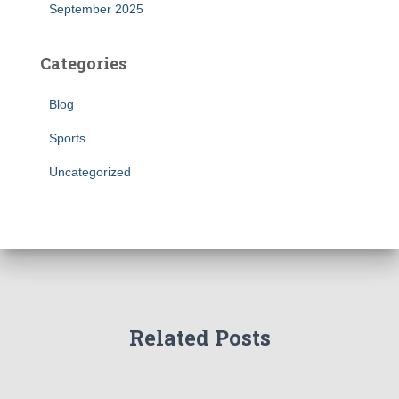
September 2025
Categories
Blog
Sports
Uncategorized
Related Posts