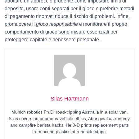
adottare un approccio prudente come impostare limiti di
deposito, usare conti separati per il gioco e preferire metodi
di pagamento rinomati riduce il rischio di problemi. Infine,
promuovere il
gioco responsabile
e monitorare il proprio
comportamento di gioco sono misure essenziali per
proteggere capitale e benessere personale.
Silas Hartmann
Munich robotics Ph.D. road-tripping Australia in a solar van.
Silas covers autonomous-vehicle ethics, Aboriginal astronomy,
and campfire barista hacks. He 3-D prints replacement parts
from ocean plastics at roadside stops.