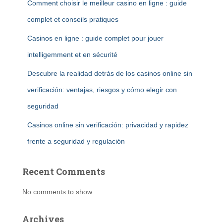
Comment choisir le meilleur casino en ligne : guide
complet et conseils pratiques
Casinos en ligne : guide complet pour jouer
intelligemment et en sécurité
Descubre la realidad detrás de los casinos online sin
verificación: ventajas, riesgos y cómo elegir con
seguridad
Casinos online sin verificación: privacidad y rapidez
frente a seguridad y regulación
Recent Comments
No comments to show.
Archives