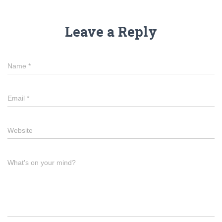
Leave a Reply
Name
*
Email
*
Website
What's on your mind?