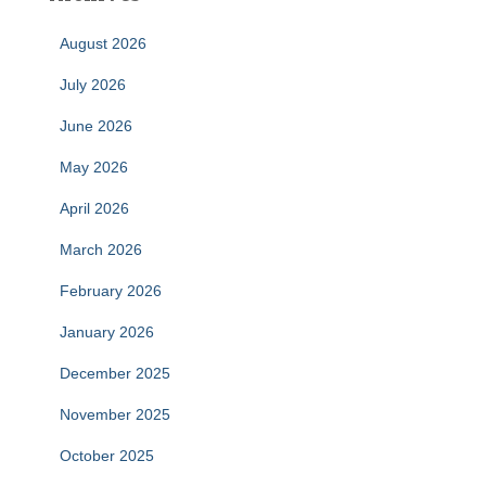
August 2026
July 2026
June 2026
May 2026
April 2026
March 2026
February 2026
January 2026
December 2025
November 2025
October 2025