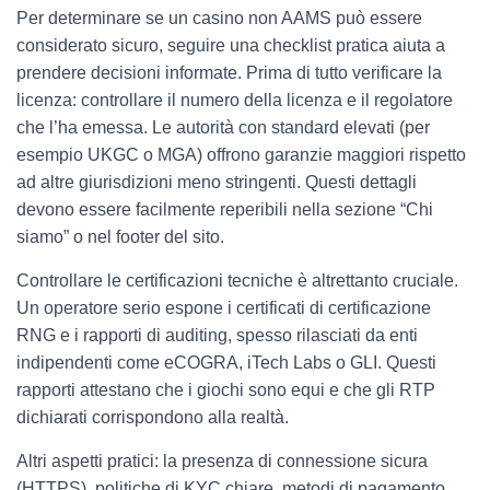
Per determinare se un casino non AAMS può essere
considerato sicuro, seguire una checklist pratica aiuta a
prendere decisioni informate. Prima di tutto verificare la
licenza: controllare il numero della licenza e il regolatore
che l’ha emessa. Le autorità con standard elevati (per
esempio UKGC o MGA) offrono garanzie maggiori rispetto
ad altre giurisdizioni meno stringenti. Questi dettagli
devono essere facilmente reperibili nella sezione “Chi
siamo” o nel footer del sito.
Controllare le certificazioni tecniche è altrettanto cruciale.
Un operatore serio espone i certificati di certificazione
RNG e i rapporti di auditing, spesso rilasciati da enti
indipendenti come eCOGRA, iTech Labs o GLI. Questi
rapporti attestano che i giochi sono equi e che gli RTP
dichiarati corrispondono alla realtà.
Altri aspetti pratici: la presenza di connessione sicura
(HTTPS), politiche di KYC chiare, metodi di pagamento