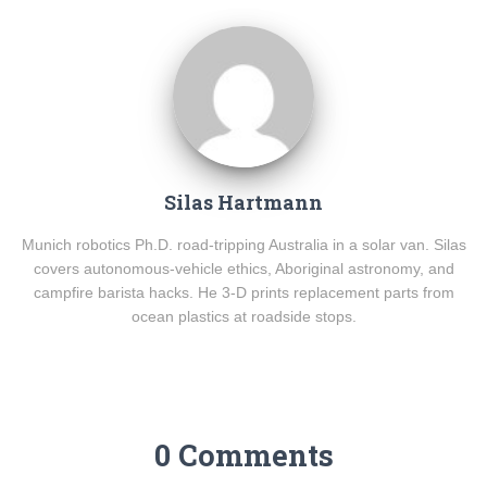
Silas Hartmann
Munich robotics Ph.D. road-tripping Australia in a solar van. Silas
covers autonomous-vehicle ethics, Aboriginal astronomy, and
campfire barista hacks. He 3-D prints replacement parts from
ocean plastics at roadside stops.
0 Comments