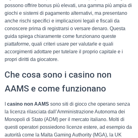
possono offrire bonus più elevati, una gamma più ampia di
giochi e sistemi di pagamento alternativi, ma presentano
anche rischi specifici e implicazioni legali e fiscali da
conoscere prima di registrarsi o versare denaro. Questa
guida spiega chiaramente come funzionano queste
piattaforme, quali criteri usare per valutarle e quali
accorgimenti adottare per tutelare il proprio capitale e i
propri diritti da giocatore.
Che cosa sono i casino non
AAMS e come funzionano
I
casino non AAMS
sono siti di gioco che operano senza
la licenza rilasciata dall’Amministrazione Autonoma dei
Monopoli di Stato (ADM) per il mercato italiano. Molti di
questi operatori possiedono licenze estere, ad esempio da
autorità come la Malta Gaming Authority (MGA), la UK