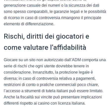
generazione casuale dei numeri o la sicurezza dei dati
sono spesso comparabili, le garanzie legali e le possibilità
di ricorso in caso di controversia rimangono il principale
elemento di differenziazione.
Rischi, diritti dei giocatori e
come valutare l’affidabilità
Giocare su un sito non autorizzato dall’ADM comporta una
serie di rischi che ogni utente dovrebbe tenere in
considerazione. Innanzitutto, la protezione legale è
diversa: in caso di controversia relativa a pagamenti,
restrizioni di conto o pratiche commerciali poco chiare,
l’accesso a strumenti di tutela italiani può essere limitato.
Anche la fiscalità sui vincite può presentare implicazioni
differenti rispetto ai casino con licenza italiana.