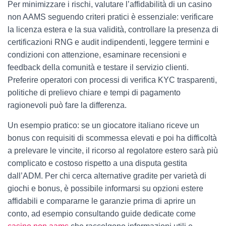
Per minimizzare i rischi, valutare l’affidabilità di un casino
non AAMS seguendo criteri pratici è essenziale: verificare
la licenza estera e la sua validità, controllare la presenza di
certificazioni RNG e audit indipendenti, leggere termini e
condizioni con attenzione, esaminare recensioni e
feedback della comunità e testare il servizio clienti.
Preferire operatori con processi di verifica KYC trasparenti,
politiche di prelievo chiare e tempi di pagamento
ragionevoli può fare la differenza.
Un esempio pratico: se un giocatore italiano riceve un
bonus con requisiti di scommessa elevati e poi ha difficoltà
a prelevare le vincite, il ricorso al regolatore estero sarà più
complicato e costoso rispetto a una disputa gestita
dall’ADM. Per chi cerca alternative gradite per varietà di
giochi e bonus, è possibile informarsi su opzioni estere
affidabili e compararne le garanzie prima di aprire un
conto, ad esempio consultando guide dedicate come