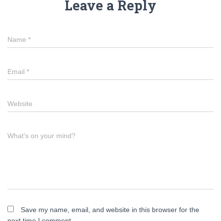
Leave a Reply
Name
*
Email
*
Website
What's on your mind?
Save my name, email, and website in this browser for the
next time I comment.