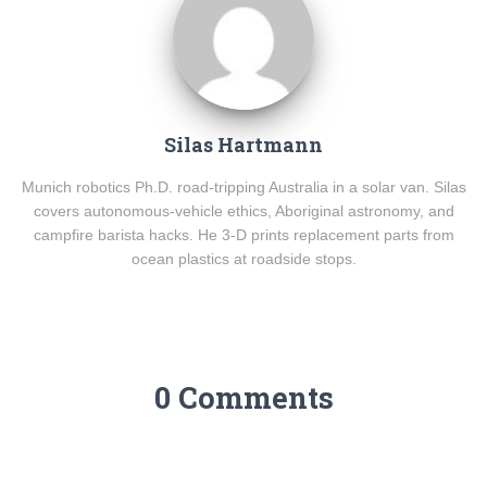
Silas Hartmann
Munich robotics Ph.D. road-tripping Australia in a solar van. Silas
covers autonomous-vehicle ethics, Aboriginal astronomy, and
campfire barista hacks. He 3-D prints replacement parts from
ocean plastics at roadside stops.
0 Comments