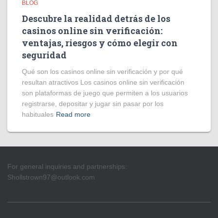
BLOG
Descubre la realidad detrás de los
casinos online sin verificación:
ventajas, riesgos y cómo elegir con
seguridad
Qué son los casinos online sin verificación y por qué
resultan atractivos Los casinos online sin verificación
son plataformas de juego que permiten a los usuarios
registrarse, depositar y jugar sin pasar por los
habituales
Read more
For general inquiries and partnerships:
Shollstrown97@outlook.com