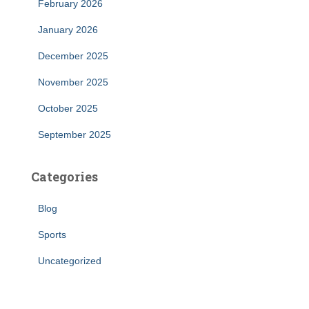
February 2026
January 2026
December 2025
November 2025
October 2025
September 2025
Categories
Blog
Sports
Uncategorized