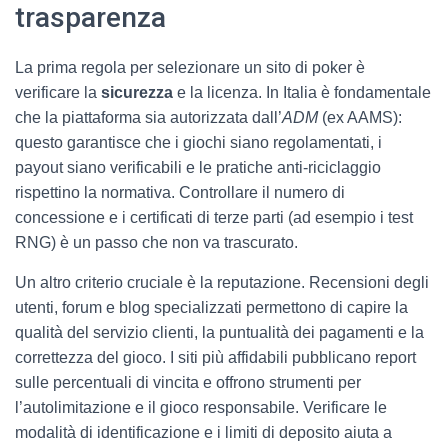
trasparenza
La prima regola per selezionare un sito di poker è
verificare la
sicurezza
e la licenza. In Italia è fondamentale
che la piattaforma sia autorizzata dall’
ADM
(ex AAMS):
questo garantisce che i giochi siano regolamentati, i
payout siano verificabili e le pratiche anti-riciclaggio
rispettino la normativa. Controllare il numero di
concessione e i certificati di terze parti (ad esempio i test
RNG) è un passo che non va trascurato.
Un altro criterio cruciale è la reputazione. Recensioni degli
utenti, forum e blog specializzati permettono di capire la
qualità del servizio clienti, la puntualità dei pagamenti e la
correttezza del gioco. I siti più affidabili pubblicano report
sulle percentuali di vincita e offrono strumenti per
l’autolimitazione e il gioco responsabile. Verificare le
modalità di identificazione e i limiti di deposito aiuta a