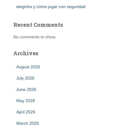
elegirlos y cómo jugar con seguridad
Recent Comments
No comments to show.
Archives
August 2026
July 2026
June 2026
May 2026
April 2026
March 2026