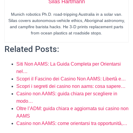
Silas Hartmann
Munich robotics Ph.D. road-tripping Australia in a solar van.
Silas covers autonomous-vehicle ethics, Aboriginal astronomy,
and campfire barista hacks. He 3-D prints replacement parts
from ocean plastics at roadside stops.
Related Posts:
Siti Non AAMS: La Guida Completa per Orientarsi
nel…
Scopri il Fascino dei Casino Non AAMS: Libertà e…
Scopri i segreti dei casino non aams: cosa sapere…
Casino non AAMS: guida chiara per scegliere in
modo…
Oltre l’ADM: guida chiara e aggiornata sui casino non
AAMS
Casino non AAMS: come orientarsi tra opportunità,…