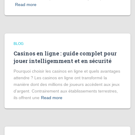
Read more
BLOG
Casinos en ligne : guide complet pour
jouer intelligemment et en sécurité
Pourquoi choisir les casinos en ligne et quels avantages
attendre ? Les casinos en ligne ont transformé la
manière dont des millions de joueurs accèdent aux jeux
d’argent. Contrairement aux établissements terrestres,
ils offrent une
Read more