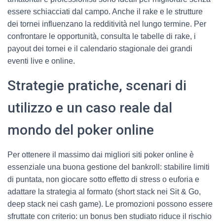
essere schiacciati dal campo. Anche il rake e le strutture
dei tornei influenzano la redditività nel lungo termine. Per
confrontare le opportunità, consulta le tabelle di rake, i
payout dei tornei e il calendario stagionale dei grandi
eventi live e online.
Strategie pratiche, scenari di
utilizzo e un caso reale dal
mondo del poker online
Per ottenere il massimo dai migliori siti poker online è
essenziale una buona gestione del bankroll: stabilire limiti
di puntata, non giocare sotto effetto di stress o euforia e
adattare la strategia al formato (short stack nei Sit & Go,
deep stack nei cash game). Le promozioni possono essere
sfruttate con criterio: un bonus ben studiato riduce il rischio