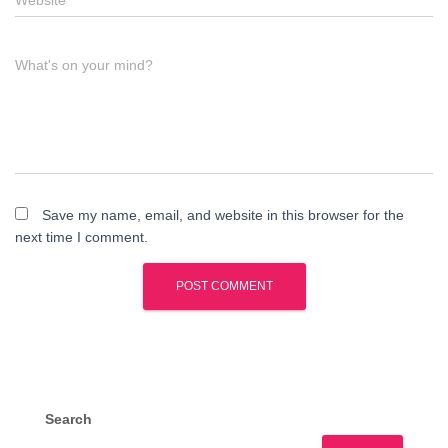
Website
What's on your mind?
Save my name, email, and website in this browser for the
next time I comment.
Search