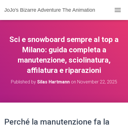
JoJo's Bizarre Adventure The Animation
T
O
G
G
L
Sci e snowboard sempre al top a
E
N
Milano: guida completa a
A
manutenzione, sciolinatura,
V
I
affilatura e riparazioni
G
A
T
Published by
Silas Hartmann
on
November 22, 2025
I
O
N
Perché la manutenzione fa la