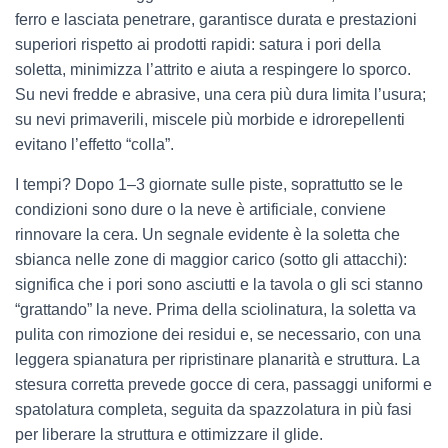
ferro e lasciata penetrare, garantisce durata e prestazioni
superiori rispetto ai prodotti rapidi: satura i pori della
soletta, minimizza l’attrito e aiuta a respingere lo sporco.
Su nevi fredde e abrasive, una cera più dura limita l’usura;
su nevi primaverili, miscele più morbide e idrorepellenti
evitano l’effetto “colla”.
I tempi? Dopo 1–3 giornate sulle piste, soprattutto se le
condizioni sono dure o la neve è artificiale, conviene
rinnovare la cera. Un segnale evidente è la soletta che
sbianca nelle zone di maggior carico (sotto gli attacchi):
significa che i pori sono asciutti e la tavola o gli sci stanno
“grattando” la neve. Prima della sciolinatura, la soletta va
pulita con rimozione dei residui e, se necessario, con una
leggera spianatura per ripristinare planarità e struttura. La
stesura corretta prevede gocce di cera, passaggi uniformi e
spatolatura completa, seguita da spazzolatura in più fasi
per liberare la struttura e ottimizzare il glide.