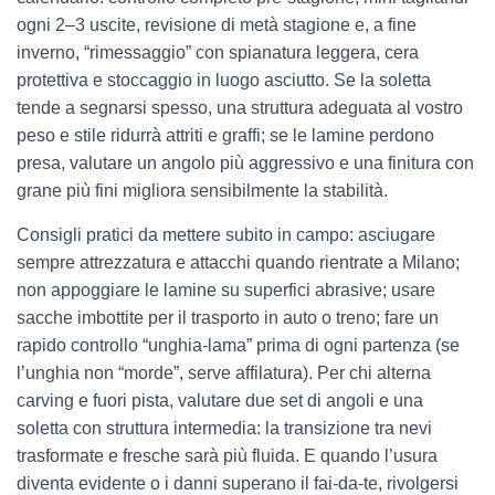
ogni 2–3 uscite, revisione di metà stagione e, a fine
inverno, “rimessaggio” con spianatura leggera, cera
protettiva e stoccaggio in luogo asciutto. Se la soletta
tende a segnarsi spesso, una struttura adeguata al vostro
peso e stile ridurrà attriti e graffi; se le lamine perdono
presa, valutare un angolo più aggressivo e una finitura con
grane più fini migliora sensibilmente la stabilità.
Consigli pratici da mettere subito in campo: asciugare
sempre attrezzatura e attacchi quando rientrate a Milano;
non appoggiare le lamine su superfici abrasive; usare
sacche imbottite per il trasporto in auto o treno; fare un
rapido controllo “unghia-lama” prima di ogni partenza (se
l’unghia non “morde”, serve affilatura). Per chi alterna
carving e fuori pista, valutare due set di angoli e una
soletta con struttura intermedia: la transizione tra nevi
trasformate e fresche sarà più fluida. E quando l’usura
diventa evidente o i danni superano il fai-da-te, rivolgersi