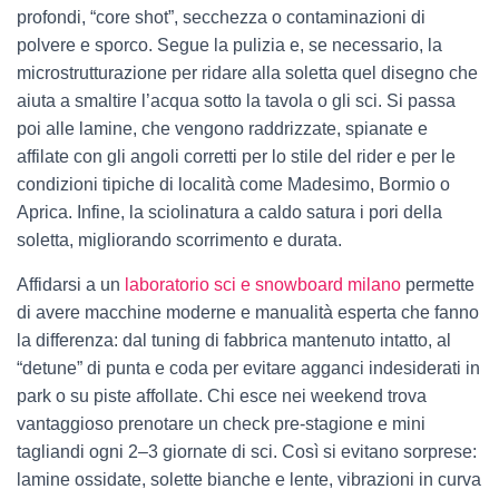
profondi, “core shot”, secchezza o contaminazioni di
polvere e sporco. Segue la pulizia e, se necessario, la
microstrutturazione per ridare alla soletta quel disegno che
aiuta a smaltire l’acqua sotto la tavola o gli sci. Si passa
poi alle lamine, che vengono raddrizzate, spianate e
affilate con gli angoli corretti per lo stile del rider e per le
condizioni tipiche di località come Madesimo, Bormio o
Aprica. Infine, la sciolinatura a caldo satura i pori della
soletta, migliorando scorrimento e durata.
Affidarsi a un
laboratorio sci e snowboard milano
permette
di avere macchine moderne e manualità esperta che fanno
la differenza: dal tuning di fabbrica mantenuto intatto, al
“detune” di punta e coda per evitare agganci indesiderati in
park o su piste affollate. Chi esce nei weekend trova
vantaggioso prenotare un check pre-stagione e mini
tagliandi ogni 2–3 giornate di sci. Così si evitano sorprese:
lamine ossidate, solette bianche e lente, vibrazioni in curva