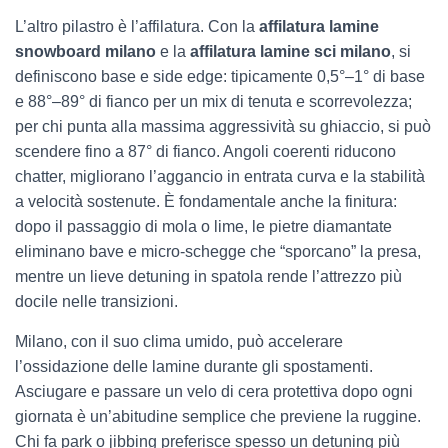
L’altro pilastro è l’affilatura. Con la
affilatura lamine
snowboard milano
e la
affilatura lamine sci milano
, si
definiscono base e side edge: tipicamente 0,5°–1° di base
e 88°–89° di fianco per un mix di tenuta e scorrevolezza;
per chi punta alla massima aggressività su ghiaccio, si può
scendere fino a 87° di fianco. Angoli coerenti riducono
chatter, migliorano l’aggancio in entrata curva e la stabilità
a velocità sostenute. È fondamentale anche la finitura:
dopo il passaggio di mola o lime, le pietre diamantate
eliminano bave e micro-schegge che “sporcano” la presa,
mentre un lieve detuning in spatola rende l’attrezzo più
docile nelle transizioni.
Milano, con il suo clima umido, può accelerare
l’ossidazione delle lamine durante gli spostamenti.
Asciugare e passare un velo di cera protettiva dopo ogni
giornata è un’abitudine semplice che previene la ruggine.
Chi fa park o jibbing preferisce spesso un detuning più