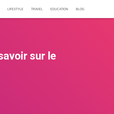
LIFESTYLE
TRAVEL
EDUCATION
BLOG
savoir sur le