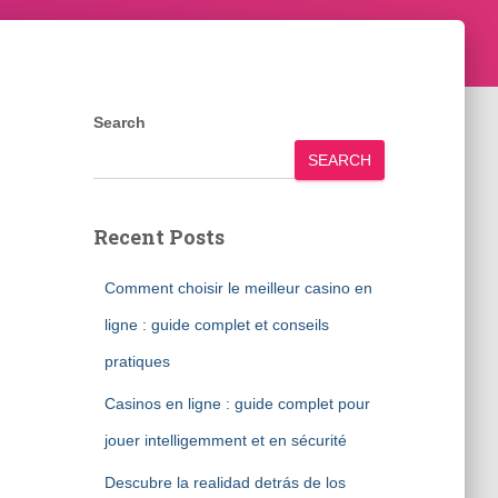
Search
SEARCH
Recent Posts
Comment choisir le meilleur casino en
ligne : guide complet et conseils
pratiques
Casinos en ligne : guide complet pour
jouer intelligemment et en sécurité
Descubre la realidad detrás de los