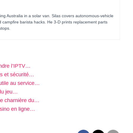
ing Australia in a solar van. Silas covers autonomous-vehicle
d campfire barista hacks. He 3-D prints replacement parts
stops.
endre l’IPTV…
es et sécurité…
utile au service…
 du jeu…
née charnière du…
asino en ligne…