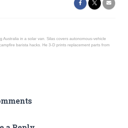
g Australia in a solar van. Silas covers autonomous-vehicle
 campfire barista hacks. He 3-D prints replacement parts from
omments
e a Reply