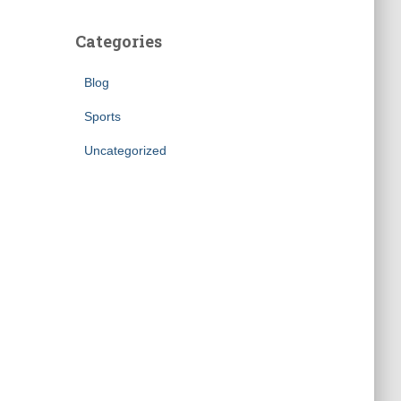
Categories
Blog
Sports
Uncategorized