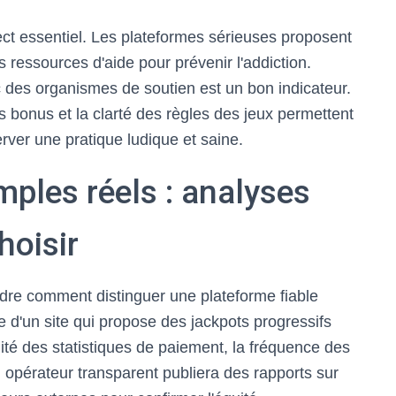
t essentiel. Les plateformes sérieuses proposent
s ressources d'aide pour prévenir l'addiction.
 des organismes de soutien est un bon indicateur.
s bonus et la clarté des règles des jeux permettent
rver une pratique ludique et saine.
mples réels : analyses
hoisir
re comment distinguer une plateforme fiable
e d'un site qui propose des jackpots progressifs
ibilité des statistiques de paiement, la fréquence des
 opérateur transparent publiera des rapports sur