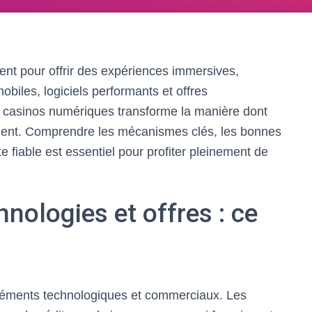
nt pour offrir des expériences immersives,
obiles, logiciels performants et offres
s casinos numériques transforme la manière dont
argent. Comprendre les mécanismes clés, les bonnes
ite fiable est essentiel pour profiter pleinement de
nologies et offres : ce
léments technologiques et commerciaux. Les