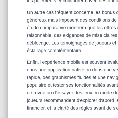
les paiements et collaborera avec des audit
Un autre cas fréquent concerne les bonus d
généreux mais imposent des conditions de 
étude comparative montrera que les offre
raisonnable, des exigences de mise claires 
déblocage. Les témoignages de joueurs et l
éclairage complémentaire.
Enfin, l'expérience mobile est souvent évalué
dans une application native ou dans une ve
rapide, des graphismes fluides et une navig
populaire et tester ses fonctionnalités avant 
de revue ou d'essayer des jeux en mode dé
joueurs recommandent d'explorer d'abord le c
financier, et la clarté des règles avant de 