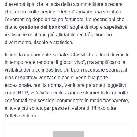
due errori tipici: la fallacia dello scommettitore (credere
che, dopo molte perdite, “debba” arrivare una vincita) e
l’overbetting dopo un colpo fortunato. Le recensioni che
citano
gestione del bankroll
, soglie di stop e aspettative
realistiche risultano più affidabili perché allineano
divertimento, rischio e statistica.
Infine, la componente sociale. Classifiche e feed di vincite
in tempo reale rendono il gioco “vivo”, ma amplificano la
visibilità dei picchi positivi. Un buon recensore segnala il
bias di sopravvivenza: ciò che si vede è la parte
eccezionale, non la norma. Verificare parametri oggettivi
come
RTP
,
volatilità
, certificazioni e strumenti di controllo,
confrontati con sessioni commentate in modo trasparente,
è la via più solida per pesare il valore di Plinko oltre
l’effetto vetrina.