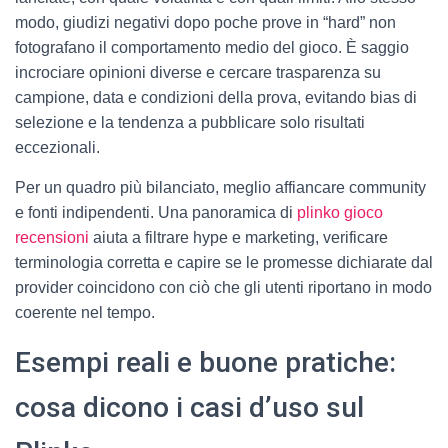
modo, giudizi negativi dopo poche prove in “hard” non
fotografano il comportamento medio del gioco. È saggio
incrociare opinioni diverse e cercare trasparenza su
campione, data e condizioni della prova, evitando bias di
selezione e la tendenza a pubblicare solo risultati
eccezionali.
Per un quadro più bilanciato, meglio affiancare community
e fonti indipendenti. Una panoramica di
plinko gioco
recensioni
aiuta a filtrare hype e marketing, verificare
terminologia corretta e capire se le promesse dichiarate dal
provider coincidono con ciò che gli utenti riportano in modo
coerente nel tempo.
Esempi reali e buone pratiche:
cosa dicono i casi d’uso sul