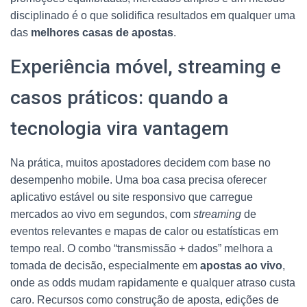
disciplinado é o que solidifica resultados em qualquer uma
das
melhores casas de apostas
.
Experiência móvel, streaming e
casos práticos: quando a
tecnologia vira vantagem
Na prática, muitos apostadores decidem com base no
desempenho mobile. Uma boa casa precisa oferecer
aplicativo estável ou site responsivo que carregue
mercados ao vivo em segundos, com
streaming
de
eventos relevantes e mapas de calor ou estatísticas em
tempo real. O combo “transmissão + dados” melhora a
tomada de decisão, especialmente em
apostas ao vivo
,
onde as odds mudam rapidamente e qualquer atraso custa
caro. Recursos como construção de aposta, edições de