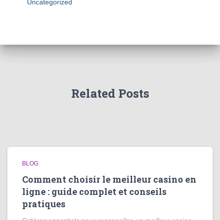
Uncategorized
Related Posts
BLOG
Comment choisir le meilleur casino en
ligne : guide complet et conseils
pratiques