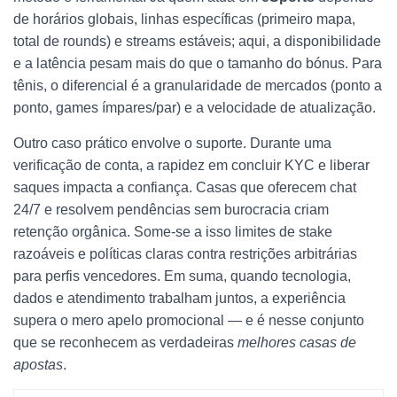
de horários globais, linhas específicas (primeiro mapa,
total de rounds) e streams estáveis; aqui, a disponibilidade
e a latência pesam mais do que o tamanho do bónus. Para
tênis, o diferencial é a granularidade de mercados (ponto a
ponto, games ímpares/par) e a velocidade de atualização.
Outro caso prático envolve o suporte. Durante uma
verificação de conta, a rapidez em concluir KYC e liberar
saques impacta a confiança. Casas que oferecem chat
24/7 e resolvem pendências sem burocracia criam
retenção orgânica. Some-se a isso limites de stake
razoáveis e políticas claras contra restrições arbitrárias
para perfis vencedores. Em suma, quando tecnologia,
dados e atendimento trabalham juntos, a experiência
supera o mero apelo promocional — e é nesse conjunto
que se reconhecem as verdadeiras
melhores casas de
apostas
.