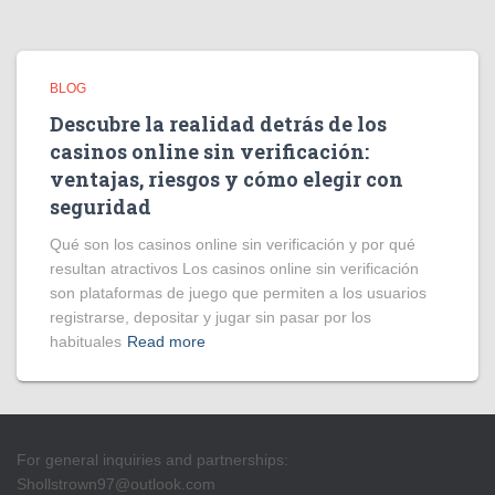
BLOG
Descubre la realidad detrás de los
casinos online sin verificación:
ventajas, riesgos y cómo elegir con
seguridad
Qué son los casinos online sin verificación y por qué
resultan atractivos Los casinos online sin verificación
son plataformas de juego que permiten a los usuarios
registrarse, depositar y jugar sin pasar por los
habituales
Read more
For general inquiries and partnerships:
Shollstrown97@outlook.com