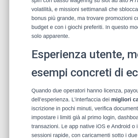
spin con basso wagering su slot ad alto
RT
volatilità, e missioni settimanali che sblocc
bonus più grande, ma trovare promozioni con 
budget e con i giochi preferiti. In questo mo
solo apparente.
Esperienza utente, mo
esempi concreti di e
Quando due operatori hanno licenza, payout
dell’esperienza. L’interfaccia dei
migliori c
iscrizione in pochi minuti, verifica document
impostare i limiti già al primo login, dashb
transazioni. Le app native iOS e Android o i
sessioni rapide, con caricamenti sotto i d