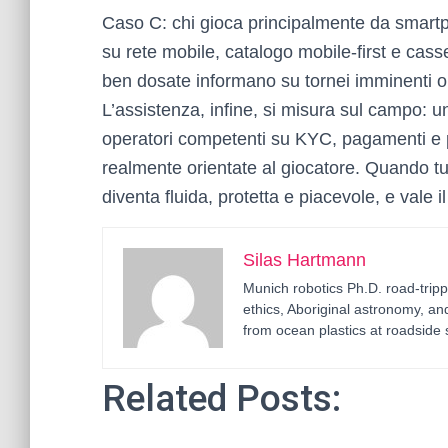
Caso C: chi gioca principalmente da smartph
su rete mobile, catalogo mobile-first e casse
ben dosate informano su tornei imminenti o 
L’assistenza, infine, si misura sul campo: 
operatori competenti su KYC, pagamenti e pr
realmente orientate al giocatore. Quando t
diventa fluida, protetta e piacevole, e vale i
Silas Hartmann
Munich robotics Ph.D. road-tripp
ethics, Aboriginal astronomy, an
from ocean plastics at roadside 
Related Posts: