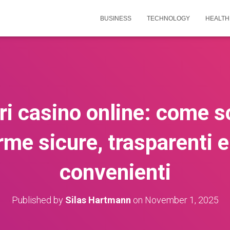
BUSINESS
TECHNOLOGY
HEALTH
ori casino online: come s
rme sicure, trasparenti 
convenienti
Published by
Silas Hartmann
on
November 1, 2025