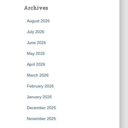
Archives
August 2026
July 2026
June 2026
May 2026
April 2026
March 2026
February 2026
January 2026
December 2025
November 2025