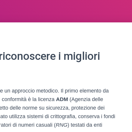
 riconoscere i migliori
e un approccio metodico. Il primo elemento da
di conformità è la licenza
ADM
(Agenzia delle
petto delle norme su sicurezza, protezione dei
o utilizza sistemi di crittografia, conserva i fondi
ratori di numeri casuali (
RNG
) testati da enti