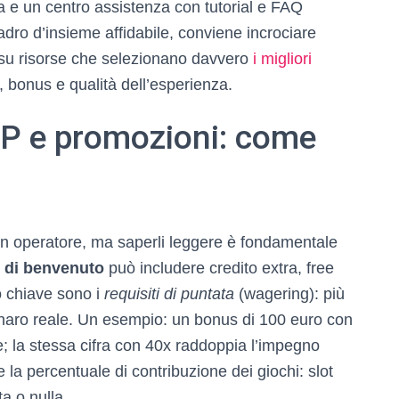
ta e un centro assistenza con tutorial e FAQ
adro d’insieme affidabile, conviene incrociare
te su risorse che selezionano davvero
i migliori
, bonus e qualità dell’esperienza.
P e promozioni: come
un operatore, ma saperli leggere è fondamentale
 di benvenuto
può includere credito extra, free
o chiave sono i
requisiti di puntata
(wagering): più
denaro reale. Un esempio: un bonus di 100 euro con
; la stessa cifra con 40x raddoppia l’impegno
la percentuale di contribuzione dei giochi: slot
ta o nulla.