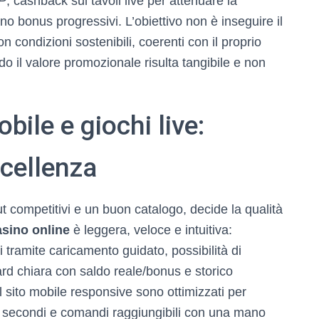
P
, cashback sui tavoli live per attenuare la
ano bonus progressivi. L’obiettivo non è inseguire il
condizioni sostenibili, coerenti con il proprio
do il valore promozionale risulta tangibile e non
bile e giochi live:
ccellenza
 competitivi e un buon catalogo, decide la qualità
asino online
è leggera, veloce e intuitiva:
i tramite caricamento guidato, possibilità di
oard chiara con saldo reale/bonus e storico
l sito mobile responsive sono ottimizzati per
ue secondi e comandi raggiungibili con una mano