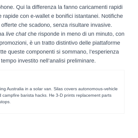
one. Qui la differenza la fanno caricamenti rapidi
 rapide con e-wallet e bonifici istantanei. Notifiche
offerte che scadono, senza risultare invasive.
una
live chat
che risponde in meno di un minuto, con
omozioni, è un tratto distintivo delle piattaforme
utte queste componenti si sommano, l’esperienza
l tempo investito nell’analisi preliminare.
ing Australia in a solar van. Silas covers autonomous-vehicle
d campfire barista hacks. He 3-D prints replacement parts
stops.