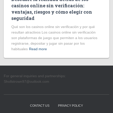
casinos online sin verificación:
ventajas, riesgos y cómo elegir con
seguridad
Qué son los casinos online sin verificación y por qué
resultan atractivos Los casinos online sin verificación
son plataformas de juego que permiten a los usuarios
registrarse, depositar y jugar sin pasar por los
habituales
Read more
For general inquiries and partnerships:
Shollstrown97@outlook.com
CONTACT US
PRIVACY POLICY