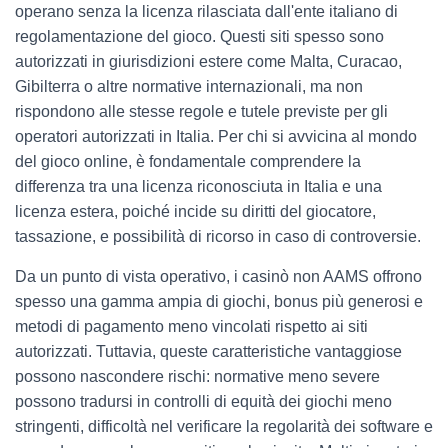
operano senza la licenza rilasciata dall'ente italiano di
regolamentazione del gioco. Questi siti spesso sono
autorizzati in giurisdizioni estere come Malta, Curacao,
Gibilterra o altre normative internazionali, ma non
rispondono alle stesse regole e tutele previste per gli
operatori autorizzati in Italia. Per chi si avvicina al mondo
del gioco online, è fondamentale comprendere la
differenza tra una licenza riconosciuta in Italia e una
licenza estera, poiché incide su diritti del giocatore,
tassazione, e possibilità di ricorso in caso di controversie.
Da un punto di vista operativo, i casinò non AAMS offrono
spesso una gamma ampia di giochi, bonus più generosi e
metodi di pagamento meno vincolati rispetto ai siti
autorizzati. Tuttavia, queste caratteristiche vantaggiose
possono nascondere rischi: normative meno severe
possono tradursi in controlli di equità dei giochi meno
stringenti, difficoltà nel verificare la regolarità dei software e