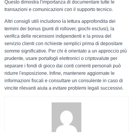
Questo dimostra l'importanza di documentare tutte le
transazioni e comunicazioni con il supporto tecnico.
Altri consigli utili includono la lettura approfondita dei
termini dei bonus (punti di rollover, giochi esclusi), la
verifica delle recensioni indipendenti e la prova del
servizio clienti con richieste semplici prima di depositare
somme significative. Per chi è orientato a un approccio più
prudente, usare portafogli elettronici o criptovalute per
separare i fondi di gioco dai conti correnti personali può
ridurre l'esposizione. Infine, mantenere aggiornate le
informazioni fiscali e consultare un consulente in caso di
vincite rilevanti aiuta a evitare problemi legali successivi.