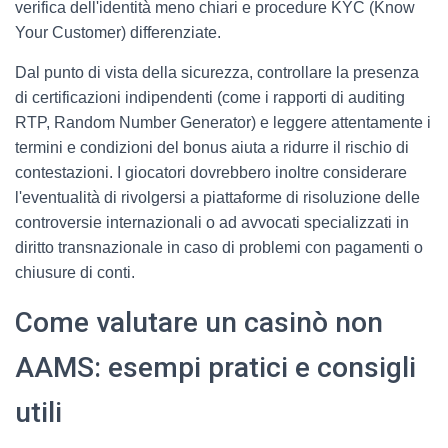
verifica dell'identità meno chiari e procedure KYC (Know
Your Customer) differenziate.
Dal punto di vista della sicurezza, controllare la presenza
di certificazioni indipendenti (come i rapporti di auditing
RTP, Random Number Generator) e leggere attentamente i
termini e condizioni del bonus aiuta a ridurre il rischio di
contestazioni. I giocatori dovrebbero inoltre considerare
l'eventualità di rivolgersi a piattaforme di risoluzione delle
controversie internazionali o ad avvocati specializzati in
diritto transnazionale in caso di problemi con pagamenti o
chiusure di conti.
Come valutare un casinò non
AAMS: esempi pratici e consigli
utili