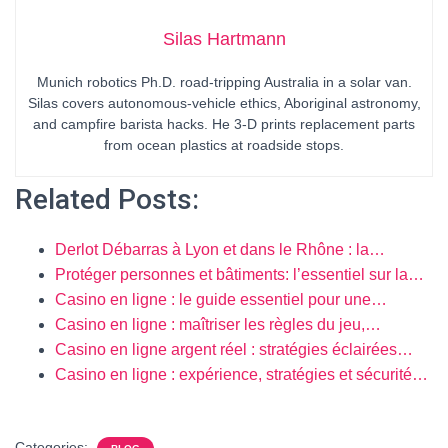
Silas Hartmann
Munich robotics Ph.D. road-tripping Australia in a solar van.
Silas covers autonomous-vehicle ethics, Aboriginal astronomy,
and campfire barista hacks. He 3-D prints replacement parts
from ocean plastics at roadside stops.
Related Posts:
Derlot Débarras à Lyon et dans le Rhône : la…
Protéger personnes et bâtiments: l’essentiel sur la…
Casino en ligne : le guide essentiel pour une…
Casino en ligne : maîtriser les règles du jeu,…
Casino en ligne argent réel : stratégies éclairées…
Casino en ligne : expérience, stratégies et sécurité…
Categories: