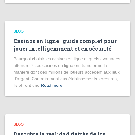
BLOG
Casinos en ligne : guide complet pour
jouer intelligemment et en sécurité
Pourquoi choisir les casinos en ligne et quels avantages
attendre ? Les casinos en ligne ont transformé la
manière dont des millions de joueurs accèdent aux jeux
d’argent. Contrairement aux établissements terrestres,
ils offrent une
Read more
BLOG
Descubre la realidad detrás de los