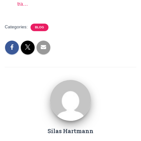
tra…
Categories:
BLOG
Silas Hartmann