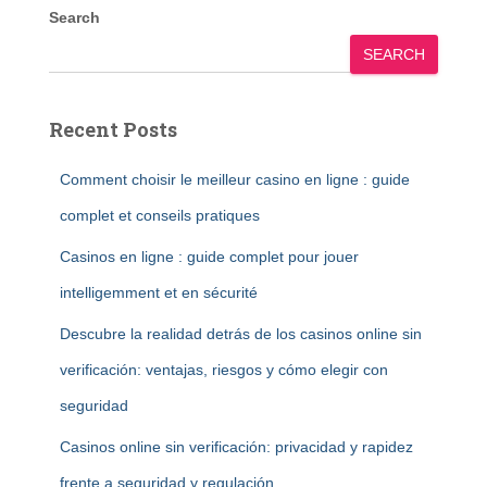
Search
SEARCH
Recent Posts
Comment choisir le meilleur casino en ligne : guide
complet et conseils pratiques
Casinos en ligne : guide complet pour jouer
intelligemment et en sécurité
Descubre la realidad detrás de los casinos online sin
verificación: ventajas, riesgos y cómo elegir con
seguridad
Casinos online sin verificación: privacidad y rapidez
frente a seguridad y regulación