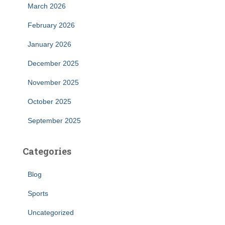
March 2026
February 2026
January 2026
December 2025
November 2025
October 2025
September 2025
Categories
Blog
Sports
Uncategorized