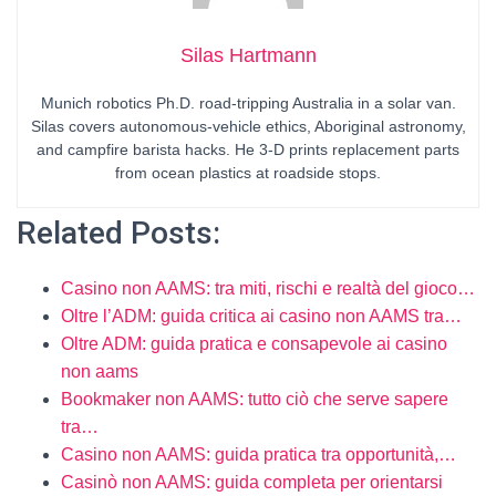
Silas Hartmann
Munich robotics Ph.D. road-tripping Australia in a solar van.
Silas covers autonomous-vehicle ethics, Aboriginal astronomy,
and campfire barista hacks. He 3-D prints replacement parts
from ocean plastics at roadside stops.
Related Posts:
Casino non AAMS: tra miti, rischi e realtà del gioco…
Oltre l’ADM: guida critica ai casino non AAMS tra…
Oltre ADM: guida pratica e consapevole ai casino
non aams
Bookmaker non AAMS: tutto ciò che serve sapere
tra…
Casino non AAMS: guida pratica tra opportunità,…
Casinò non AAMS: guida completa per orientarsi