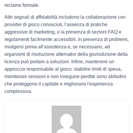
reclamo formale.
Altri segnali di affidabilità includono la collaborazione con
provider di gioco conosciuti, l'assenza di pratiche
aggressive di marketing, e la presenza di sezioni FAQ e
regolamenti facilmente accessibili. In presenza di problemi,
rivolgersi prima all'assistenza e, se necessario, ad
organismi di risoluzione alternativi della giurisdizione della
licenza può portare a soluzioni. Infine, mantenere un
approccio responsabile al gioco: stabilire limiti di spesa,
monitorare sessioni e non inseguire perdite sono abitudini
che proteggono il capitale e migliorano l'esperienza
complessiva.