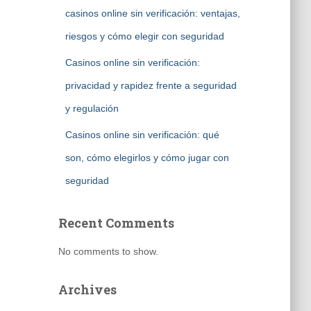
casinos online sin verificación: ventajas,
riesgos y cómo elegir con seguridad
Casinos online sin verificación:
privacidad y rapidez frente a seguridad
y regulación
Casinos online sin verificación: qué
son, cómo elegirlos y cómo jugar con
seguridad
Recent Comments
No comments to show.
Archives