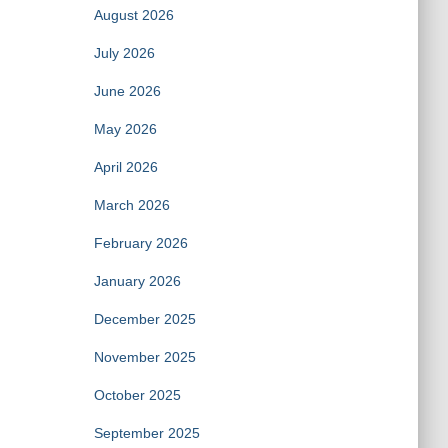
August 2026
July 2026
June 2026
May 2026
April 2026
March 2026
February 2026
January 2026
December 2025
November 2025
October 2025
September 2025