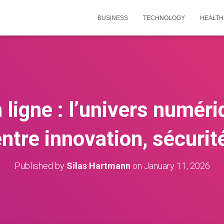
BUSINESS
TECHNOLOGY
HEALTH
 ligne : l’univers numéri
ntre innovation, sécurité
Published by
Silas Hartmann
on
January 11, 2026