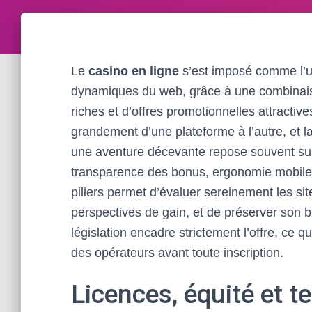
Le
casino en ligne
s’est imposé comme l’u
dynamiques du web, grâce à une combinais
riches et d’offres promotionnelles attractive
grandement d’une plateforme à l’autre, et l
une aventure décevante repose souvent sur d
transparence des bonus, ergonomie mobile,
piliers permet d’évaluer sereinement les site
perspectives de gain, et de préserver son 
législation encadre strictement l’offre, ce qui
des opérateurs avant toute inscription.
Licences, équité et t