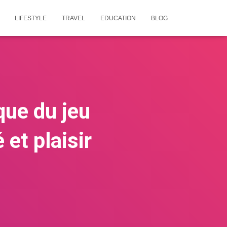
LIFESTYLE
TRAVEL
EDUCATION
BLOG
que du jeu
 et plaisir