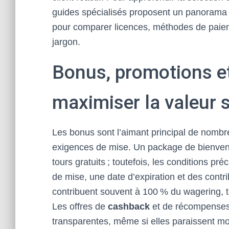
guides spécialisés proposent un panorama 
pour comparer licences, méthodes de paieme
jargon.
Bonus, promotions et
maximiser la valeur s
Les bonus sont l’aimant principal de nombre
exigences de mise. Un package de bienvenu
tours gratuits ; toutefois, les conditions pré
de mise, une date d’expiration et des contr
contribuent souvent à 100 % du wagering, ta
Les offres de
cashback
et de récompenses 
transparentes, même si elles paraissent m