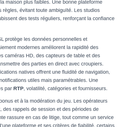
la maison plus faibles. Une bonne plateforme
es règles, évitant toute ambiguïté. Les studios
bissent des tests réguliers, renforçant la confiance
SSL protège les données personnelles et
aiement modernes améliorent la rapidité des
s caméras HD, des capteurs de table et des
ansmettre des parties en direct avec croupiers.
cations natives offrent une fluidité de navigation,
notifications utiles mais paramétrables. Une
es par
RTP
, volatilité, catégories et fournisseurs.
bonus et à la modération du jeu. Les opérateurs
t, des rappels de session et des périodes de
e rassure en cas de litige, tout comme un service
d’une plateforme et ses critères de fiabilité, certains