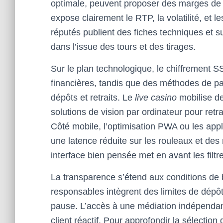
optimale, peuvent proposer des marges de 
expose clairement le RTP, la volatilité, et l
réputés publient des fiches techniques et su
dans l’issue des tours et des tirages.
Sur le plan technologique, le chiffrement 
financières, tandis que des méthodes de p
dépôts et retraits. Le
live casino
mobilise de
solutions de vision par ordinateur pour retr
Côté mobile, l’optimisation PWA ou les appli
une latence réduite sur les rouleaux et des 
interface bien pensée met en avant les filtr
La transparence s’étend aux conditions de 
responsables intègrent des limites de dépô
pause. L’accès à une médiation indépendant
client réactif. Pour approfondir la sélection 