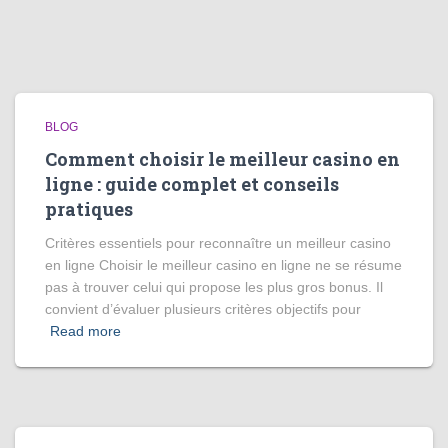
BLOG
Comment choisir le meilleur casino en
ligne : guide complet et conseils
pratiques
Critères essentiels pour reconnaître un meilleur casino
en ligne Choisir le meilleur casino en ligne ne se résume
pas à trouver celui qui propose les plus gros bonus. Il
convient d’évaluer plusieurs critères objectifs pour
Read more