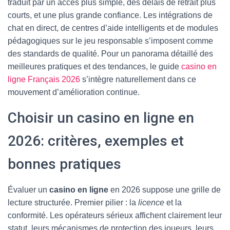
traduit par un accès plus simple, des délais de retrait plus
courts, et une plus grande confiance. Les intégrations de
chat en direct, de centres d’aide intelligents et de modules
pédagogiques sur le jeu responsable s’imposent comme
des standards de qualité. Pour un panorama détaillé des
meilleures pratiques et des tendances, le guide
casino en
ligne Français 2026
s’intègre naturellement dans ce
mouvement d’amélioration continue.
Choisir un casino en ligne en
2026: critères, exemples et
bonnes pratiques
Évaluer un
casino en ligne
en 2026 suppose une grille de
lecture structurée. Premier pilier : la
licence
et la
conformité. Les opérateurs sérieux affichent clairement leur
statut, leurs mécanismes de protection des joueurs, leurs