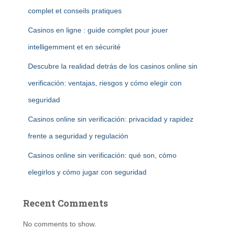
complet et conseils pratiques
Casinos en ligne : guide complet pour jouer
intelligemment et en sécurité
Descubre la realidad detrás de los casinos online sin
verificación: ventajas, riesgos y cómo elegir con
seguridad
Casinos online sin verificación: privacidad y rapidez
frente a seguridad y regulación
Casinos online sin verificación: qué son, cómo
elegirlos y cómo jugar con seguridad
Recent Comments
No comments to show.