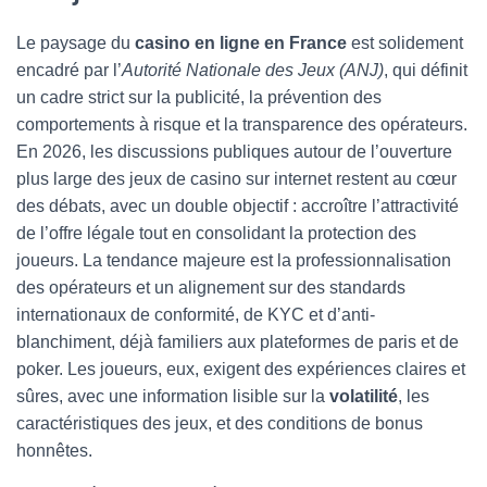
Le paysage du
casino en ligne en France
est solidement
encadré par l’
Autorité Nationale des Jeux (ANJ)
, qui définit
un cadre strict sur la publicité, la prévention des
comportements à risque et la transparence des opérateurs.
En 2026, les discussions publiques autour de l’ouverture
plus large des jeux de casino sur internet restent au cœur
des débats, avec un double objectif : accroître l’attractivité
de l’offre légale tout en consolidant la protection des
joueurs. La tendance majeure est la professionnalisation
des opérateurs et un alignement sur des standards
internationaux de conformité, de KYC et d’anti-
blanchiment, déjà familiers aux plateformes de paris et de
poker. Les joueurs, eux, exigent des expériences claires et
sûres, avec une information lisible sur la
volatilité
, les
caractéristiques des jeux, et des conditions de bonus
honnêtes.