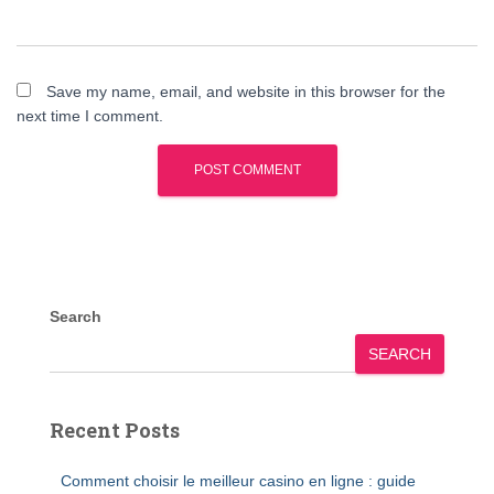
Save my name, email, and website in this browser for the
next time I comment.
Search
SEARCH
Recent Posts
Comment choisir le meilleur casino en ligne : guide