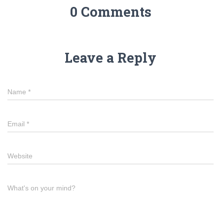
0 Comments
Leave a Reply
Name
*
Email
*
Website
What's on your mind?