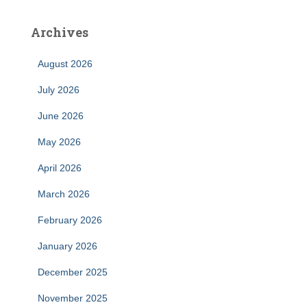
Archives
August 2026
July 2026
June 2026
May 2026
April 2026
March 2026
February 2026
January 2026
December 2025
November 2025