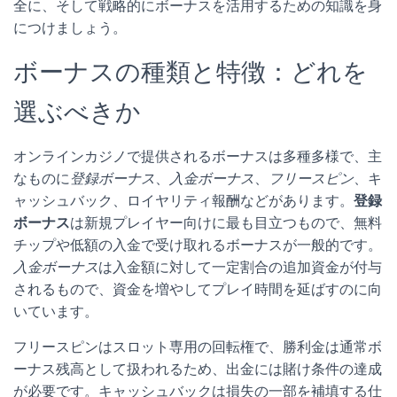
全に、そして戦略的にボーナスを活用するための知識を身
につけましょう。
ボーナスの種類と特徴：どれを
選ぶべきか
オンラインカジノで提供されるボーナスは多種多様で、主
なものに
登録ボーナス
、
入金ボーナス
、
フリースピン
、キ
ャッシュバック、ロイヤリティ報酬などがあります。
登録
ボーナス
は新規プレイヤー向けに最も目立つもので、無料
チップや低額の入金で受け取れるボーナスが一般的です。
入金ボーナス
は入金額に対して一定割合の追加資金が付与
されるもので、資金を増やしてプレイ時間を延ばすのに向
いています。
フリースピンはスロット専用の回転権で、勝利金は通常ボ
ーナス残高として扱われるため、出金には賭け条件の達成
が必要です。キャッシュバックは損失の一部を補填する仕