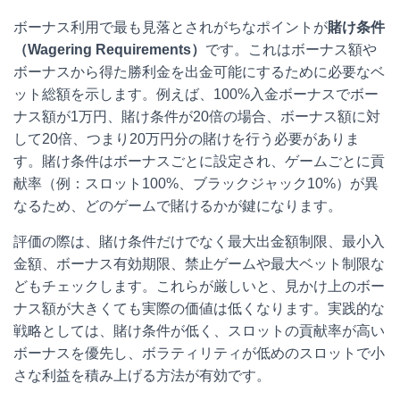
ボーナス利用で最も見落とされがちなポイントが
賭け条件
（Wagering Requirements）
です。これはボーナス額や
ボーナスから得た勝利金を出金可能にするために必要なベ
ット総額を示します。例えば、100%入金ボーナスでボー
ナス額が1万円、賭け条件が20倍の場合、ボーナス額に対
して20倍、つまり20万円分の賭けを行う必要がありま
す。賭け条件はボーナスごとに設定され、ゲームごとに貢
献率（例：スロット100%、ブラックジャック10%）が異
なるため、どのゲームで賭けるかが鍵になります。
評価の際は、賭け条件だけでなく最大出金額制限、最小入
金額、ボーナス有効期限、禁止ゲームや最大ベット制限な
どもチェックします。これらが厳しいと、見かけ上のボー
ナス額が大きくても実際の価値は低くなります。実践的な
戦略としては、賭け条件が低く、スロットの貢献率が高い
ボーナスを優先し、ボラティリティが低めのスロットで小
さな利益を積み上げる方法が有効です。