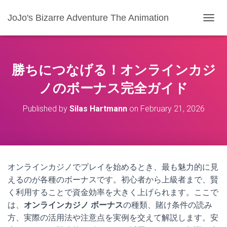
JoJo's Bizarre Adventure The Animation
T
O
G
G
L
勝ちにつなげる！オンラインカジ
E
N
ノのボーナス完全ガイド
A
V
Published by
Silas Hartmann
on
February 21, 2026
I
G
A
T
I
O
オンラインカジノでプレイを始めるとき、最も魅力的に見
N
えるのが各種のボーナスです。初心者から上級者まで、賢
く利用することで資金効率を大きく上げられます。ここで
は、
オンラインカジノ ボーナス
の種類、賭け条件の読み
方、実際の活用法や注意点を実例を交えて解説します。安