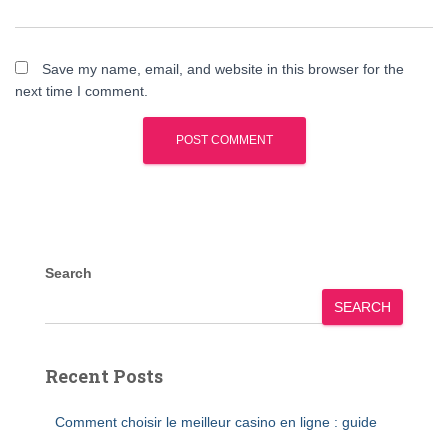
Save my name, email, and website in this browser for the
next time I comment.
Search
SEARCH
Recent Posts
Comment choisir le meilleur casino en ligne : guide